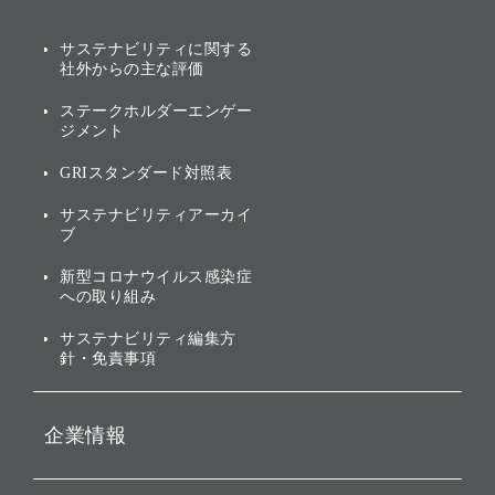
説明会資料・動画
サステナビリティニュース
ブランド名の由来・ロゴ
その他
サステナビリティに関する
業績・財務
トップメッセージ
社外からの主な評価
[AI] What dreams are made
グループ企業一覧
of
アニュアルレポート
サステナビリティの考え方
ステークホルダーエンゲー
ジメント
個人投資家・株主向け情報
環境への取り組み
GRIスタンダード対照表
株式・社債について
社会への取り組み
サステナビリティアーカイ
株主・投資家情報（IR）に
ブ
ガバナンス
関する免責事項
新型コロナウイルス感染症
投資先のサステナビリティ
への取り組み
ESGデータ集
サステナビリティ編集方
針・免責事項
企業情報
会社概要