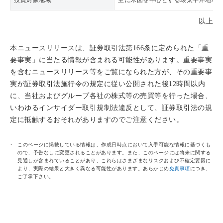
投資対象地域
主に米国を中心とする環太平洋地域
以上
本ニュースリリースは、証券取引法第166条に定められた「重
要事実」に当たる情報が含まれる可能性があります。重要事実
を含むニュースリリース等をご覧になられた方が、その重要事
実が証券取引法施行令の規定に従い公開された後12時間以内
に、当社およびグループ各社の株式等の売買等を行った場合、
いわゆるインサイダー取引規制法違反として、証券取引法の規
定に抵触するおそれがありますのでご注意ください。
このページに掲載している情報は、作成日時点において入手可能な情報に基づくも
ので、予告なしに変更されることがあります。また、このページには将来に関する
見通しが含まれていることがあり、これらはさまざまなリスクおよび不確定要因に
より、実際の結果と大きく異なる可能性があります。あらかじめ
免責事項
につき、
ご了承下さい。