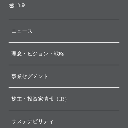
印刷
ニュース
プレスリリース
理念・ビジョン・戦略
お知らせ
動画配信
孫 正義 グループ代表挨拶
事業セグメント
経営理念
ビジョン
持株会社投資事業
株主・投資家情報（IR）
戦略
ソフトバンク・ビジョン・
ファンド事業
バリュー
IRニュース
ソフトバンク事業
サステナビリティ
ソフトバンクグループの歩
IRカレンダー
み
AIコンピューティング事業