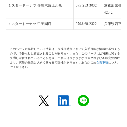
ミスタードーナツ 寺町六角上ル店
075-253-3032
京都府京都市
425-2
ミスタードーナツ 甲子園店
0798-68-2322
兵庫県西宮市甲
このページに掲載している情報は、作成日時点において入手可能な情報に基づくも
ので、予告なしに変更されることがあります。また、このページには将来に関する
見通しが含まれていることがあり、これらはさまざまなリスクおよび不確定要因に
より、実際の結果と大きく異なる可能性があります。あらかじめ
免責事項
につき、
ご了承下さい。