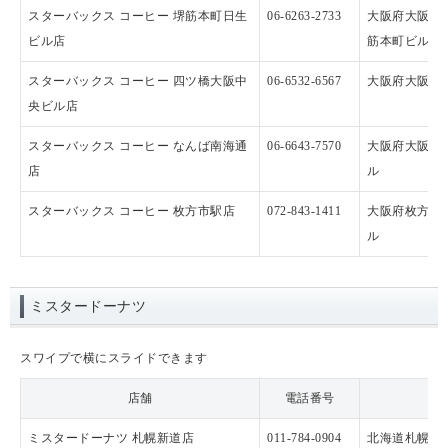
スターバックス コーヒー 堺筋本町日生
06-6263-2733
大阪府大阪市中
ビル店
筋本町ビル
スターバックス コーヒー 四ツ橋大阪中
06-6532-6567
大阪府大阪市西
央ビル店
スターバックス コーヒー なんば南海通
06-6643-7570
大阪府大阪市中
店
ル
スターバックス コーヒー 枚方市駅店
072-843-1411
大阪府枚方市岡東町
ル
ミスタードーナツ
スワイプで横にスライドできます
店舗
電話番号
ミスタードーナツ 札幌新道店
011-784-0904
北海道札幌市 