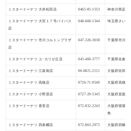
ミスタードーナツ 大井松田店
0465-85-1553
神奈川県足柄上
ミスタードーナツ 大宮１７号バイパス
048-660-1344
埼玉県さいたま
店
ミスタードーナツ 市川コルトンプラザ
047-320-3038
千葉県市川市鬼
店
ミスタードーナツ ユ−カリが丘店
043-460-3777
千葉県佐倉市
ミスタードーナツ 江坂南店
06-6821-2121
大阪府吹田市江
ミスタードーナツ 高槻店
0726-71-9540
大阪府高槻市城
ミスタードーナツ 小野原店
0727-29-5345
大阪府箕面市小
ミスタードーナツ 香里店
072-832-2243
大阪府寝屋川市
角
ミスタードーナツ 四条畷店
072-863-2975
大阪府四條畷市