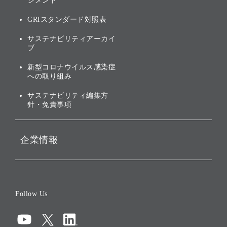
ジメント
個人投資家・株主向け情報
環境への取り組み
GRIスタンダード対照表
株式・社債について
社会への取り組み
サステナビリティアーカイ
株主・投資家情報（IR）に
ブ
ガバナンス
関する免責事項
新型コロナウイルス感染症
投資先のサステナビリティ
への取り組み
ESGデータ集
サステナビリティ編集方
針・免責事項
企業情報
会社概要
役員一覧
Follow Us
コーポレート・ガバナンス
コンプライアンス