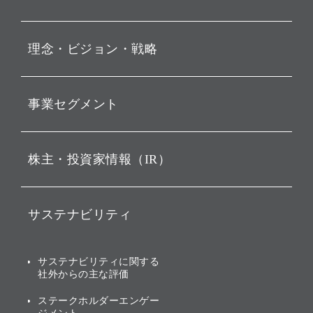
プレスリリース
理念・ビジョン・戦略
お知らせ
動画配信
孫 正義 グループ代表挨拶
事業セグメント
経営理念
ビジョン
持株会社投資事業
株主・投資家情報（IR）
戦略
ソフトバンク・ビジョン・
ファンド事業
バリュー
IRニュース
ソフトバンク事業
サステナビリティ
ソフトバンクグループの歩
IRカレンダー
み
AIコンピューティング事業
説明会資料・動画
サステナビリティニュース
ブランド名の由来・ロゴ
その他
サステナビリティに関する
業績・財務
トップメッセージ
社外からの主な評価
[AI] What dreams are made
グループ企業一覧
of
アニュアルレポート
サステナビリティの考え方
ステークホルダーエンゲー