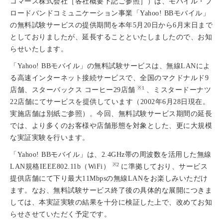
コマース株式会社［各社概要下記ご参照］）は、モバイル・ブ
ロードバンドコミュニケーション事業「Yahoo! BBモバイル」
の無料試験サービスの提供期間を本年5月20日から6月末日まで
としておりましたが、延長することといたしましたので、お知
らせいたします。
「Yahoo! BBモバイル」の無料試験サービスは、無線LANによ
る高速インターネット接続サービスで、全国のマクドナルド9
※1
店舗、スターバックス コーヒー29店舗
、ミスタードーナツ
22店舗にてサービスを提供しています（2002年6月28日現在。
実施店舗は別紙ご参照）。今回、無料試験サービス期間の延長
では、より多くのお客様や店舗形態を対象とした、更に大規模
な実証実験を行います。
「Yahoo! BBモバイル」は、2.4GHz帯の周波数を活用した無線
※2
LAN規格IEEE802.11b（WiFi）
に準拠しており、サービス
提供店舗にて下り最大11Mbpsの無線LANをお楽しみいただけ
ます。なお、無料試験サービス終了後の具体的な展開につきま
しては、本実証実験の結果を十分に検証した上で、改めてお知
らせさせていただく予定です。