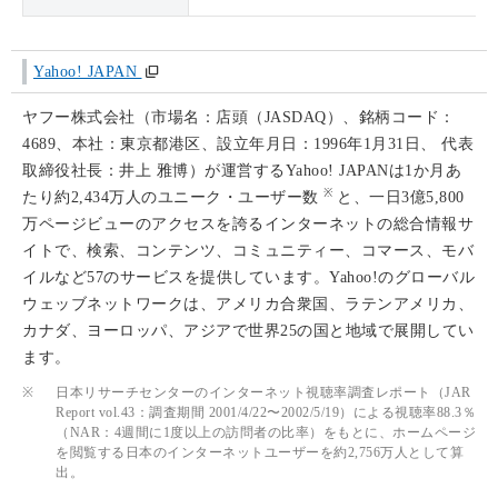
Yahoo! JAPAN
ヤフー株式会社（市場名：店頭（JASDAQ）、銘柄コード：
4689、本社：東京都港区、設立年月日：1996年1月31日、 代表
取締役社長：井上 雅博）が運営するYahoo! JAPANは1か月あ
※
たり約2,434万人のユニーク・ユーザー数
と、一日3億5,800
万ページビューのアクセスを誇るインターネットの総合情報サ
イトで、検索、コンテンツ、コミュニティー、コマース、モバ
イルなど57のサービスを提供しています。Yahoo!のグローバル
ウェッブネットワークは、アメリカ合衆国、ラテンアメリカ、
カナダ、ヨーロッパ、アジアで世界25の国と地域で展開してい
ます。
※
日本リサーチセンターのインターネット視聴率調査レポート（JAR
Report vol.43：調査期間 2001/4/22〜2002/5/19）による視聴率88.3％
（NAR：4週間に1度以上の訪問者の比率）をもとに、ホームページ
を閲覧する日本のインターネットユーザーを約2,756万人として算
出。