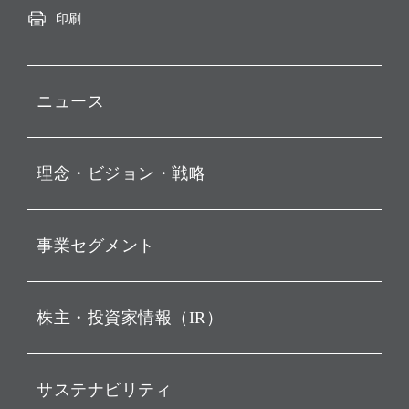
印刷
ニュース
プレスリリース
理念・ビジョン・戦略
お知らせ
動画配信
孫 正義 グループ代表挨拶
事業セグメント
経営理念
ビジョン
持株会社投資事業
株主・投資家情報（IR）
戦略
ソフトバンク・ビジョン・
ファンド事業
バリュー
IRニュース
ソフトバンク事業
サステナビリティ
ソフトバンクグループの歩
IRカレンダー
み