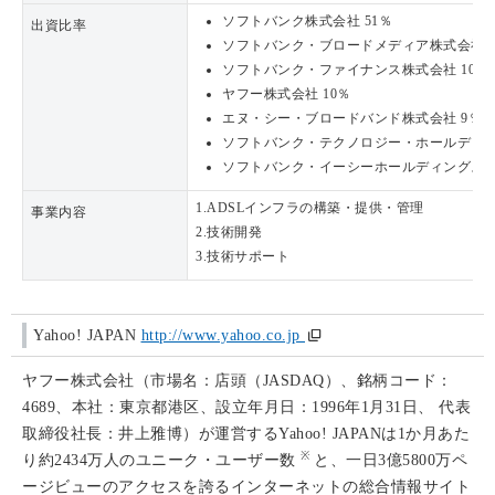
ソフトバンク株式会社 51％
出資比率
ソフトバンク・ブロードメディア株式会社 1
ソフトバンク・ファイナンス株式会社 10％
ヤフー株式会社 10％
エヌ・シー・ブロードバンド株式会社 9％
ソフトバンク・テクノロジー・ホールディン
ソフトバンク・イーシーホールディングス株
1.ADSLインフラの構築・提供・管理
事業内容
2.技術開発
3.技術サポート
Yahoo! JAPAN
http://www.yahoo.co.jp
ヤフー株式会社（市場名：店頭（JASDAQ）、銘柄コード：
4689、本社：東京都港区、設立年月日：1996年1月31日、 代表
取締役社長：井上雅博）が運営するYahoo! JAPANは1か月あた
※
り約2434万人のユニーク・ユーザー数
と、一日3億5800万ペ
ージビューのアクセスを誇るインターネットの総合情報サイト