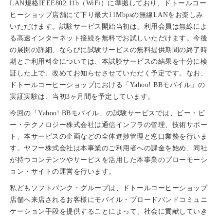
LAN規格IEEE802.11b（WiFi）に準拠しており、ドトールコー
ヒーショップ店舗にて下り最大11Mbpsの無線LANをお楽しみ
いただけます。試験サービス開始当初は、利用会員は無線によ
る高速インターネット接続を無料でお試しいただけます。今後
の展開の詳細、ならびに試験サービスの無料提供期間の終了時
期とご利用料金については、本試験サービスの結果を十分に検
証した上で、改めてお知らせさせていただく予定です。なお、
ドトールコーヒーショップにおける「Yahoo! BBモバイル」の
実証実験は、当初3ヶ月間を予定しています。
今回の「Yahoo! BBモバイル」の試験サービスでは、ビー・ビ
ー・テクノロジー株式会社は通信インフラの管理、技術サポー
ト、本サービスの企画などの全体進捗管理と窓口業務を行いま
す。ヤフー株式会社は本事業のご利用者への課金を始め、同社
が持つコンテンツやサービスを活用した本事業のプローモーシ
ョン・サイトの運営を行います。
私どもソフトバンク・グループは、ドトールコーヒーショップ
店舗へ来店されるお客様にモバイル・ブロードバンドコミュニ
ケーション手段を提供することによって、社会に貢献していき