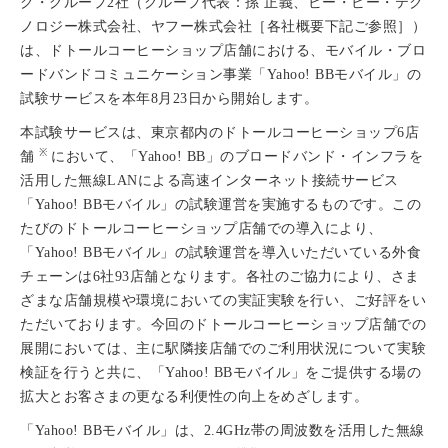
ク・グループ2社（グループ代表：孫 正義、ビー・ビー・テク
ノロジー株式会社、ヤフー株式会社［各社概要下記ご参照］）
は、ドトールコーヒーショップ店舗における、モバイル・ブロ
ードバンドコミュニケーション事業「Yahoo! BBモバイル」の
試験サービスを本年8月23日から開始します。
本試験サービスは、東京都内のドトールコーヒーショップ6店
※
舗
において、「Yahoo! BB」のブロードバンド・インフラを
活用した無線LANによる高速インターネット接続サービス
「Yahoo! BBモバイル」の試験運営を実施するものです。この
たびのドトールコーヒーショップ店舗での導入により、
「Yahoo! BBモバイル」の試験運営を導入いただいている外食
チェーンは6社93店舗となります。各社のご協力により、さま
ざまな店舗規模や環境においての実証実験を行い、ご好評をい
ただいております。今回のドトールコーヒーショップ店舗での
展開においては、主に駅隣接店舗でのご利用状況について実験
検証を行うと共に、「Yahoo! BBモバイル」をご提供する場の
拡大とお客さまの更なる利便性の向上をめざします。
「Yahoo! BBモバイル」は、2.4GHz帯の周波数を活用した無線