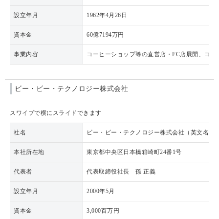
設立年月
1962年4月26日
資本金
60億7194万円
事業内容
コーヒーショップ等の直営店・FC店展開、コー
ビー・ビー・テクノロジー株式会社
スワイプで横にスライドできます
社名
ビー・ビー・テクノロジー株式会社（英文名：BB Techno
本社所在地
東京都中央区日本橋箱崎町24番1号
代表者
代表取締役社長 孫 正義
設立年月
2000年5月
資本金
3,000百万円