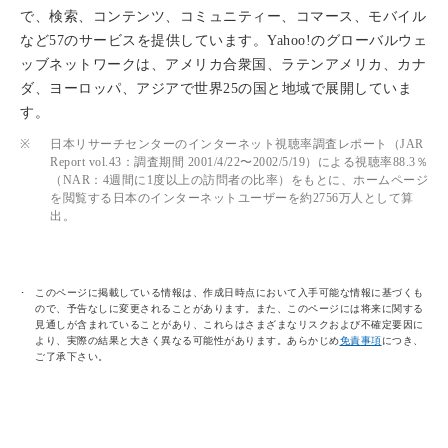
で、検索、コンテンツ、コミュニティー、コマース、モバイル
など57のサービスを提供しています。Yahoo!のグローバルウェ
ッブネットワークは、アメリカ合衆国、ラテンアメリカ、カナ
ダ、ヨーロッパ、アジアで世界25の国と地域で展開していま
す。
※
日本リサーチセンターのインターネット視聴率調査レポート（JAR
Report vol.43：調査期間 2001/4/22〜2002/5/19）による視聴率88.3％
（NAR：4週間に1度以上の訪問者の比率）をもとに、ホームページ
を閲覧する日本のインターネットユーザーを約2756万人として算
出。
このページに掲載している情報は、作成日時点において入手可能な情報に基づくも
ので、予告なしに変更されることがあります。また、このページには将来に関する
見通しが含まれていることがあり、これらはさまざまなリスクおよび不確定要因に
より、実際の結果と大きく異なる可能性があります。あらかじめ
免責事項
につき、
ご了承下さい。