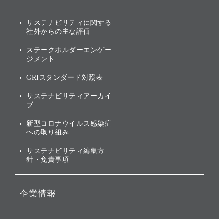
AIコンピューティング事業
説明会資料・動画
サステナビリティニュース
ブランド名の由来・ロゴ
その他
サステナビリティに関する
業績・財務
トップメッセージ
社外からの主な評価
[AI] What dreams are made
グループ企業一覧
of
アニュアルレポート
サステナビリティの考え方
ステークホルダーエンゲー
ジメント
個人投資家・株主向け情報
環境への取り組み
GRIスタンダード対照表
株式・社債について
社会への取り組み
サステナビリティアーカイ
株主・投資家情報（IR）に
ブ
ガバナンス
関する免責事項
新型コロナウイルス感染症
投資先のサステナビリティ
への取り組み
ESGデータ集
サステナビリティ編集方
針・免責事項
企業情報
会社概要