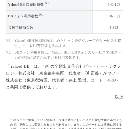
※1
Yahoo! BB 接続回線数
146.1万
※2
BBフォン利用者数
102.8万
接続可能局舎数
1,822
※1
Yahoo! BB接続回線数は、めたりっく通信グループがサービスを提
供している1.4万回線を含みます。
※2
BBフォン利用者数は、Yahoo! BB／BBフォンのサービスでBBフォ
ンの登録が完了されている利用者数です。
「Yahoo! BB」は、当社の全額出資子会社ビー・ビー・テクノ
ロジー株式会社（東京都中央区、代表者：孫 正義）がヤフー
株式会社（東京都港区、代表者：井上 雅博、コード：4689）
と共同で提供しております。
以上
このページに掲載している情報は、作成日時点において入手可能な情報に基づくも
ので、予告なしに変更されることがあります。また、このページには将来に関する