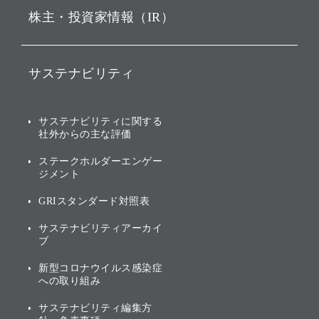
株主・投資家情報（IR）
戦略
ソフトバンク・ビジョン・
ファンド事業
バリュー
IRニュース
ソフトバンク事業
サステナビリティ
ソフトバンクグループの歩
IRカレンダー
み
AIコンピューティング事業
説明会資料・動画
サステナビリティニュース
ブランド名の由来・ロゴ
その他
サステナビリティに関する
業績・財務
トップメッセージ
社外からの主な評価
[AI] What dreams are made
グループ企業一覧
of
アニュアルレポート
サステナビリティの考え方
ステークホルダーエンゲー
ジメント
個人投資家・株主向け情報
環境への取り組み
GRIスタンダード対照表
株式・社債について
社会への取り組み
サステナビリティアーカイ
株主・投資家情報（IR）に
ブ
ガバナンス
関する免責事項
新型コロナウイルス感染症
投資先のサステナビリティ
への取り組み
ESGデータ集
サステナビリティ編集方