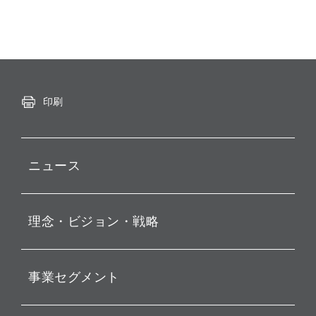
印刷
ニュース
プレスリリース
理念・ビジョン・戦略
お知らせ
動画配信
孫 正義 グループ代表挨拶
事業セグメント
経営理念
ビジョン
持株会社投資事業