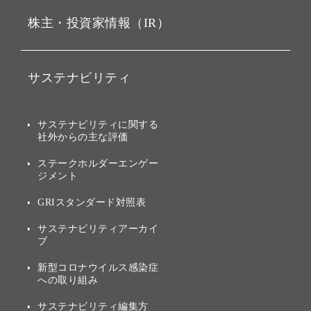
持株会社投資事業
株主・投資家情報（IR）
戦略
ソフトバンク・ビジョン・
ファンド事業
バリュー
IRニュース
ソフトバンク事業
サステナビリティ
ソフトバンクグループの歩
IRカレンダー
み
AIコンピューティング事業
説明会資料・動画
サステナビリティニュース
ブランド名の由来・ロゴ
その他
サステナビリティに関する
業績・財務
トップメッセージ
社外からの主な評価
[AI] What dreams are made
グループ企業一覧
of
アニュアルレポート
サステナビリティの考え方
ステークホルダーエンゲー
ジメント
個人投資家・株主向け情報
環境への取り組み
GRIスタンダード対照表
株式・社債について
社会への取り組み
サステナビリティアーカイ
株主・投資家情報（IR）に
ブ
ガバナンス
関する免責事項
新型コロナウイルス感染症
投資先のサステナビリティ
への取り組み
ESGデータ集
サステナビリティ編集方