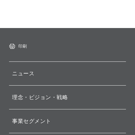
印刷
ニュース
プレスリリース
理念・ビジョン・戦略
お知らせ
動画配信
孫 正義 グループ代表挨拶
事業セグメント
経営理念
ビジョン