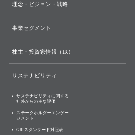
理念・ビジョン・戦略
お知らせ
動画配信
孫 正義 グループ代表挨拶
事業セグメント
経営理念
ビジョン
持株会社投資事業
株主・投資家情報（IR）
戦略
ソフトバンク・ビジョン・
ファンド事業
バリュー
IRニュース
ソフトバンク事業
サステナビリティ
ソフトバンクグループの歩
IRカレンダー
み
AIコンピューティング事業
説明会資料・動画
サステナビリティニュース
ブランド名の由来・ロゴ
その他
サステナビリティに関する
業績・財務
トップメッセージ
社外からの主な評価
[AI] What dreams are made
グループ企業一覧
of
アニュアルレポート
サステナビリティの考え方
ステークホルダーエンゲー
ジメント
個人投資家・株主向け情報
環境への取り組み
GRIスタンダード対照表
株式・社債について