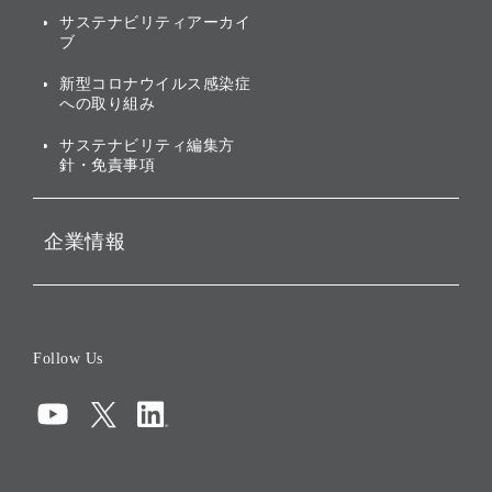
社会への取り組み
サステナビリティアーカイ
株主・投資家情報（IR）に
ブ
ガバナンス
関する免責事項
新型コロナウイルス感染症
投資先のサステナビリティ
への取り組み
ESGデータ集
サステナビリティ編集方
針・免責事項
企業情報
会社概要
役員一覧
Follow Us
コーポレート・ガバナンス
コンプライアンス
情報セキュリティ