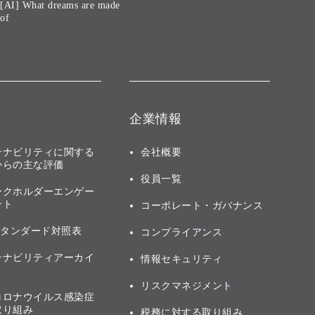
[AI] What dreams are made
of
企業情報
テナビリティに関する
会社概要
からの主な評価
役員一覧
ークホルダーエンゲー
ント
コーポレート・ガバナンス
スタンダード対照表
コンプライアンス
テナビリティアーカイ
情報セキュリティ
リスクマネジメント
コロナウイルス感染症
取り組み
税務に対する取り組み