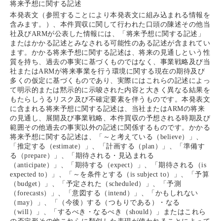
将来予想に関する記述
本発表文（参照することにより本発表文に組み込まれる情報を
含みます。）、本件買収に関して行われた口頭の陳述その他当
社及びARMが公表した情報には、「将来予想に関する記述」
またはかかる記述とみなされる可能性のある記述が含まれてい
ます。かかる将来予想に関する記述は、将来の見通しという性
質を持ち、過去の事実に基づくものではなく、事業戦略及び当
社またはARMが将来事業を行う環境に関する現在の期待及び
多くの仮定に基づくものであり、実際にはこれらの記述によっ
て明示的または黙示的に示唆された内容と大きく異なる結果を
もたらしうるリスク及び不確定要素を伴うものです。本発表文
に含まれる将来予想に関する記述は、当社またはARMの将来
の見通し、展開及び事業戦略、本件買収の予想される時期及び
範囲その他過去の事実以外の記述に関係するものです。かかる
将来予想に関する記述は、「～と考えている（believe）」、
「推定する（estimate）」、「計画する（plan）」、「準備す
る（prepare）」、「期待される・見込まれる
（anticipate）」、「期待する（expect）」、「期待される（is
expected to）」、「～を条件とする（is subject to）」、「予算
（budget）」、「予定された（scheduled）」、「予測
（forecasts）」、「意図する（intend）」、「かもしれない
（may）」、「（今後）する（つもりである）・なる
（will）」、「するべき・なるべき（should）」またはこれら