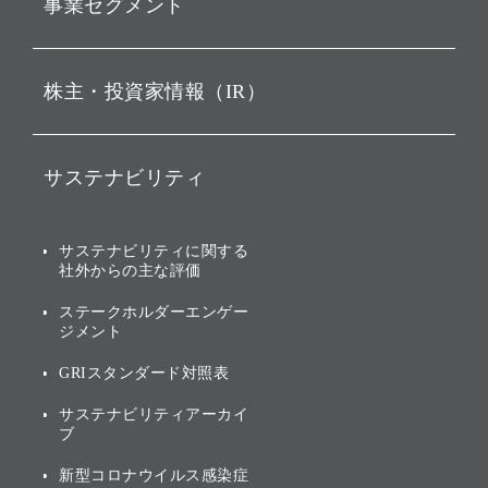
事業セグメント
経営理念
ビジョン
持株会社投資事業
株主・投資家情報（IR）
戦略
ソフトバンク・ビジョン・
ファンド事業
バリュー
IRニュース
ソフトバンク事業
サステナビリティ
ソフトバンクグループの歩
IRカレンダー
み
AIコンピューティング事業
説明会資料・動画
サステナビリティニュース
ブランド名の由来・ロゴ
その他
サステナビリティに関する
業績・財務
トップメッセージ
社外からの主な評価
[AI] What dreams are made
グループ企業一覧
of
アニュアルレポート
サステナビリティの考え方
ステークホルダーエンゲー
ジメント
個人投資家・株主向け情報
環境への取り組み
GRIスタンダード対照表
株式・社債について
社会への取り組み
サステナビリティアーカイ
株主・投資家情報（IR）に
ブ
ガバナンス
関する免責事項
新型コロナウイルス感染症
投資先のサステナビリティ