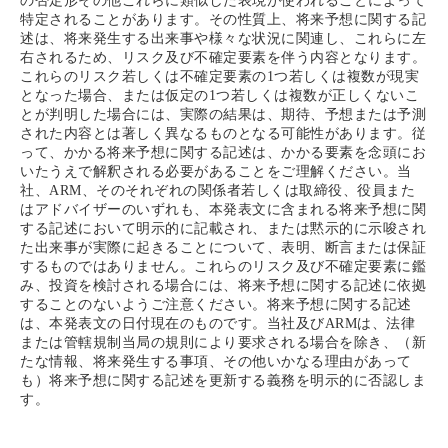
の否定形その他これらに類似した表現が使われることによって
特定されることがあります。その性質上、将来予想に関する記
述は、将来発生する出来事や様々な状況に関連し、これらに左
右されるため、リスク及び不確定要素を伴う内容となります。
これらのリスク若しくは不確定要素の1つ若しくは複数が現実
となった場合、または仮定の1つ若しくは複数が正しくないこ
とが判明した場合には、実際の結果は、期待、予想または予測
された内容とは著しく異なるものとなる可能性があります。従
って、かかる将来予想に関する記述は、かかる要素を念頭にお
いたうえで解釈される必要があることをご理解ください。当
社、ARM、そのそれぞれの関係者若しくは取締役、役員また
はアドバイザーのいずれも、本発表文に含まれる将来予想に関
する記述において明示的に記載され、または黙示的に示唆され
た出来事が実際に起きることについて、表明、断言または保証
するものではありません。これらのリスク及び不確定要素に鑑
み、投資を検討される場合には、将来予想に関する記述に依拠
することのないようご注意ください。将来予想に関する記述
は、本発表文の日付現在のものです。当社及びARMは、法律
または管轄規制当局の規則により要求される場合を除き、（新
たな情報、将来発生する事項、その他いかなる理由があって
も）将来予想に関する記述を更新する義務を明示的に否認しま
す。