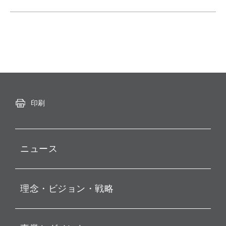
印刷
ニュース
プレスリリース
理念・ビジョン・戦略
お知らせ
動画配信
孫 正義 グループ代表挨拶