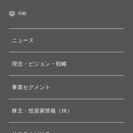
印刷
ニュース
プレスリリース
理念・ビジョン・戦略
お知らせ
動画配信
孫 正義 グループ代表挨拶
事業セグメント
経営理念
ビジョン
持株会社投資事業
株主・投資家情報（IR）
戦略
ソフトバンク・ビジョン・
ファンド事業
バリュー
IRニュース
ソフトバンク事業