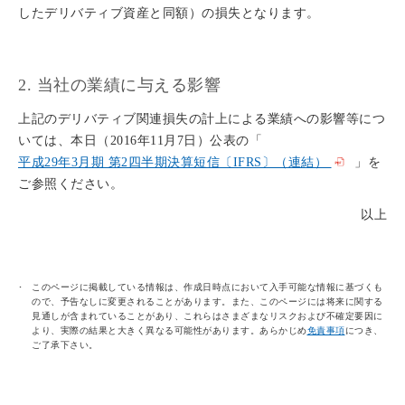
したデリバティブ資産と同額）の損失となります。
2. 当社の業績に与える影響
上記のデリバティブ関連損失の計上による業績への影響等につ
いては、本日（2016年11月7日）公表の「
平成29年3月期 第2四半期決算短信〔IFRS〕（連結）
」を
ご参照ください。
以上
このページに掲載している情報は、作成日時点において入手可能な情報に基づくも
ので、予告なしに変更されることがあります。また、このページには将来に関する
見通しが含まれていることがあり、これらはさまざまなリスクおよび不確定要因に
より、実際の結果と大きく異なる可能性があります。あらかじめ
免責事項
につき、
ご了承下さい。