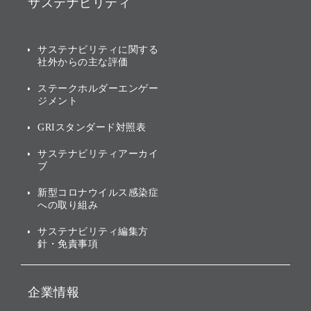
サステナビリティ
ソフトバンクグループの歩
IRカレンダー
み
AIコンピューティング事業
説明会資料・動画
サステナビリティニュース
ブランド名の由来・ロゴ
その他
サステナビリティに関する
業績・財務
トップメッセージ
社外からの主な評価
[AI] What dreams are made
グループ企業一覧
of
アニュアルレポート
サステナビリティの考え方
ステークホルダーエンゲー
ジメント
個人投資家・株主向け情報
環境への取り組み
GRIスタンダード対照表
株式・社債について
社会への取り組み
サステナビリティアーカイ
株主・投資家情報（IR）に
ブ
ガバナンス
関する免責事項
新型コロナウイルス感染症
投資先のサステナビリティ
への取り組み
ESGデータ集
サステナビリティ編集方
針・免責事項
企業情報