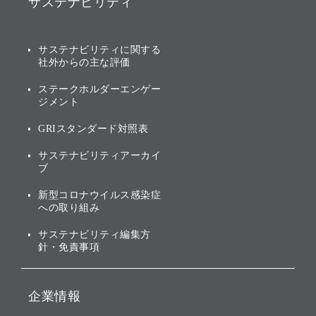
サステナビリティ
ソフトバンクグループの歩
IRカレンダー
み
AIコンピューティング事業
説明会資料・動画
サステナビリティニュース
ブランド名の由来・ロゴ
その他
サステナビリティに関する
業績・財務
トップメッセージ
社外からの主な評価
[AI] What dreams are made
グループ企業一覧
of
アニュアルレポート
サステナビリティの考え方
ステークホルダーエンゲー
ジメント
個人投資家・株主向け情報
環境への取り組み
GRIスタンダード対照表
株式・社債について
社会への取り組み
サステナビリティアーカイ
株主・投資家情報（IR）に
ブ
ガバナンス
関する免責事項
新型コロナウイルス感染症
投資先のサステナビリティ
への取り組み
ESGデータ集
サステナビリティ編集方
針・免責事項
企業情報