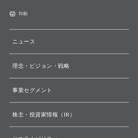
印刷
ニュース
プレスリリース
理念・ビジョン・戦略
お知らせ
動画配信
孫 正義 グループ代表挨拶
事業セグメント
経営理念
ビジョン
持株会社投資事業
株主・投資家情報（IR）
戦略
ソフトバンク・ビジョン・
ファンド事業
バリュー
IRニュース
ソフトバンク事業