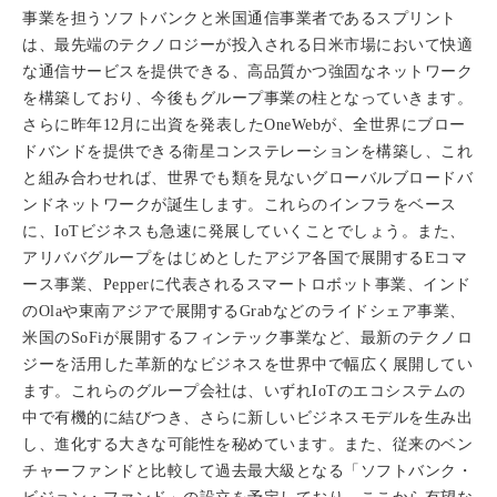
事業を担うソフトバンクと米国通信事業者であるスプリント
は、最先端のテクノロジーが投入される日米市場において快適
な通信サービスを提供できる、高品質かつ強固なネットワーク
を構築しており、今後もグループ事業の柱となっていきます。
さらに昨年12月に出資を発表したOneWebが、全世界にブロー
ドバンドを提供できる衛星コンステレーションを構築し、これ
と組み合わせれば、世界でも類を見ないグローバルブロードバ
ンドネットワークが誕生します。これらのインフラをベース
に、IoTビジネスも急速に発展していくことでしょう。また、
アリババグループをはじめとしたアジア各国で展開するEコマ
ース事業、Pepperに代表されるスマートロボット事業、インド
のOlaや東南アジアで展開するGrabなどのライドシェア事業、
米国のSoFiが展開するフィンテック事業など、最新のテクノロ
ジーを活用した革新的なビジネスを世界中で幅広く展開してい
ます。これらのグループ会社は、いずれIoTのエコシステムの
中で有機的に結びつき、さらに新しいビジネスモデルを生み出
し、進化する大きな可能性を秘めています。また、従来のベン
チャーファンドと比較して過去最大級となる「ソフトバンク・