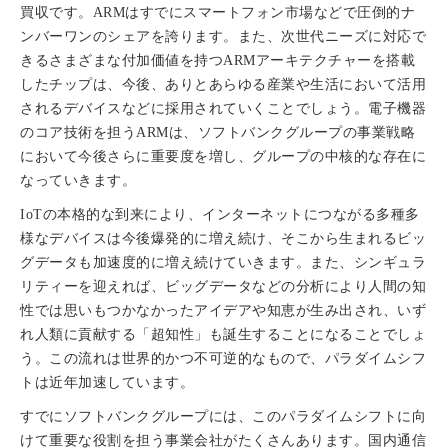
買収です。ARMはすでにスマートフォン市場などで圧倒的ナ
ンバーワンのシェアを誇ります。また、次世代ニーズに対応で
きるさまざまな付加価値を持つARMアーキテクチャーを搭載
したチップは、今後、ありとあらゆる産業や生活において活用
されるデバイスなどに採用されていくことでしょう。電子機器
のコア技術を担うARMは、ソフトバンクグループの事業戦略
において今後さらに重要度を増し、グループの中核的な存在に
なっていきます。
IoTの本格的な到来により、インターネットにつながる多種多
様なデバイスは今後爆発的に増え続け、そこから生まれるビッ
グデータも加速度的に増え続けていきます。また、シンギュラ
リティーを迎えれば、ビッグデータなどの分析により人間の知
性では思いもつかなかったアイデアや知恵が生み出され、いず
れ人類に貢献する「超知性」も誕生することになることでしょ
う。この流れは世界的かつ不可逆的なもので、パラダイムシフ
トは近年加速しています。
すでにソフトバンクグループには、このパラダイムシフトに向
けて重要な役割を担う事業会社がたくさんあります。国内通信