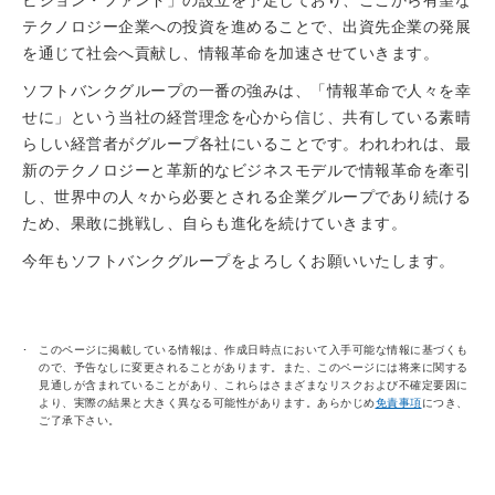
ビジョン・ファンド」の設立を予定しており、ここから有望な
テクノロジー企業への投資を進めることで、出資先企業の発展
を通じて社会へ貢献し、情報革命を加速させていきます。
ソフトバンクグループの一番の強みは、「情報革命で人々を幸
せに」という当社の経営理念を心から信じ、共有している素晴
らしい経営者がグループ各社にいることです。われわれは、最
新のテクノロジーと革新的なビジネスモデルで情報革命を牽引
し、世界中の人々から必要とされる企業グループであり続ける
ため、果敢に挑戦し、自らも進化を続けていきます。
今年もソフトバンクグループをよろしくお願いいたします。
このページに掲載している情報は、作成日時点において入手可能な情報に基づくも
ので、予告なしに変更されることがあります。また、このページには将来に関する
見通しが含まれていることがあり、これらはさまざまなリスクおよび不確定要因に
より、実際の結果と大きく異なる可能性があります。あらかじめ
免責事項
につき、
ご了承下さい。