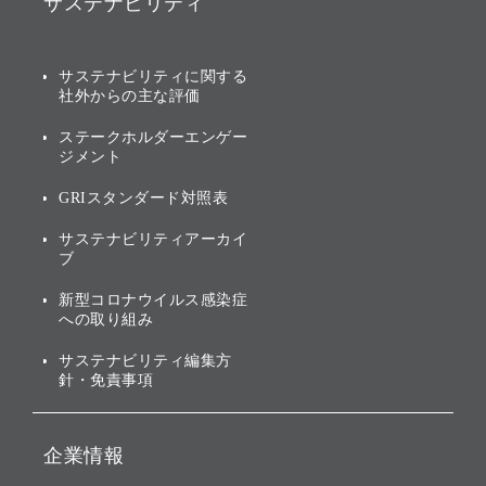
サステナビリティ
ソフトバンクグループの歩
IRカレンダー
み
AIコンピューティング事業
説明会資料・動画
サステナビリティニュース
ブランド名の由来・ロゴ
その他
サステナビリティに関する
業績・財務
トップメッセージ
社外からの主な評価
[AI] What dreams are made
グループ企業一覧
of
アニュアルレポート
サステナビリティの考え方
ステークホルダーエンゲー
ジメント
個人投資家・株主向け情報
環境への取り組み
GRIスタンダード対照表
株式・社債について
社会への取り組み
サステナビリティアーカイ
株主・投資家情報（IR）に
ブ
ガバナンス
関する免責事項
新型コロナウイルス感染症
投資先のサステナビリティ
への取り組み
ESGデータ集
サステナビリティ編集方
針・免責事項
企業情報