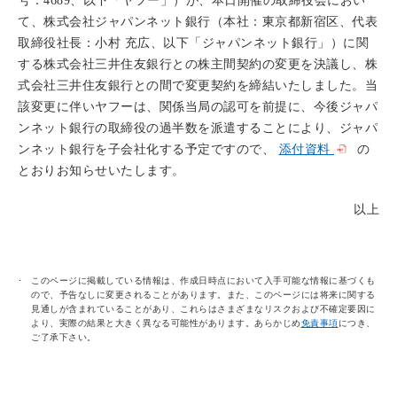
号：4689、以下「ヤフー」）が、本日開催の取締役会におい
て、株式会社ジャパンネット銀行（本社：東京都新宿区、代表
取締役社長：小村 充広、以下「ジャパンネット銀行」）に関
する株式会社三井住友銀行との株主間契約の変更を決議し、株
式会社三井住友銀行との間で変更契約を締結いたしました。当
該変更に伴いヤフーは、関係当局の認可を前提に、今後ジャパ
ンネット銀行の取締役の過半数を派遣することにより、ジャパ
ンネット銀行を子会社化する予定ですので、
添付資料
の
とおりお知らせいたします。
以上
このページに掲載している情報は、作成日時点において入手可能な情報に基づくも
ので、予告なしに変更されることがあります。また、このページには将来に関する
見通しが含まれていることがあり、これらはさまざまなリスクおよび不確定要因に
より、実際の結果と大きく異なる可能性があります。あらかじめ
免責事項
につき、
ご了承下さい。