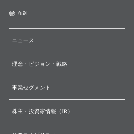
印刷
ニュース
プレスリリース
理念・ビジョン・戦略
お知らせ
動画配信
孫 正義 グループ代表挨拶
事業セグメント
経営理念
ビジョン
持株会社投資事業
株主・投資家情報（IR）
戦略
ソフトバンク・ビジョン・
ファンド事業
バリュー
IRニュース
ソフトバンク事業