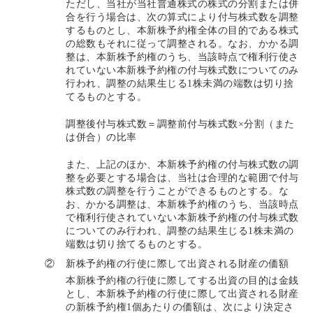
ただし、当社が当社普通株式の株式の分割または併
合を行う場合は、次の算式により付与株式数を調整
するものとし、本新株予約権全体の目的である株式
の総数もそれに従って調整される。なお、かかる調
整は、本新株予約権のうち、当該時点で権利行使さ
れていない本新株予約権の付与株式数についてのみ
行われ、調整の結果生じる1株未満の端数は切り捨
てるものとする。
調整後付与株式数＝調整前付与株式数×分割（また
は併合）の比率
また、上記のほか、本新株予約権の付与株式数の調
整を必要とする場合は、当社は合理的な範囲で付与
株式数の調整を行うことができるものとする。な
お、かかる調整は、本新株予約権のうち、当該時点
で権利行使されていない本新株予約権の付与株式数
についてのみ行われ、調整の結果生じる1株未満の
端数は切り捨てるものとする。
②
新株予約権の行使に際して出資される財産の価額
本新株予約権の行使に際してする出資の目的は金銭
とし、本新株予約権の行使に際して出資される財産
の新株予約権1個あたりの価額は、次により決定さ