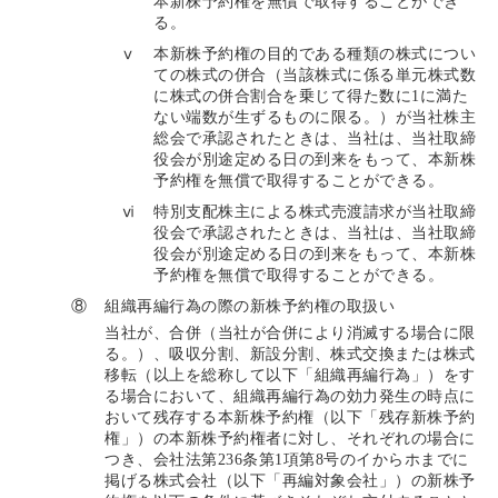
本新株予約権を無償で取得することができ
る。
ⅴ
本新株予約権の目的である種類の株式につい
ての株式の併合（当該株式に係る単元株式数
に株式の併合割合を乗じて得た数に1に満た
ない端数が生ずるものに限る。）が当社株主
総会で承認されたときは、当社は、当社取締
役会が別途定める日の到来をもって、本新株
予約権を無償で取得することができる。
ⅵ
特別支配株主による株式売渡請求が当社取締
役会で承認されたときは、当社は、当社取締
役会が別途定める日の到来をもって、本新株
予約権を無償で取得することができる。
⑧
組織再編行為の際の新株予約権の取扱い
当社が、合併（当社が合併により消滅する場合に限
る。）、吸収分割、新設分割、株式交換または株式
移転（以上を総称して以下「組織再編行為」）をす
る場合において、組織再編行為の効力発生の時点に
おいて残存する本新株予約権（以下「残存新株予約
権」）の本新株予約権者に対し、それぞれの場合に
つき、会社法第236条第1項第8号のイからホまでに
掲げる株式会社（以下「再編対象会社」）の新株予