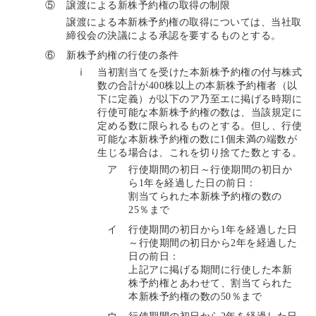
⑤
譲渡による新株予約権の取得の制限
譲渡による本新株予約権の取得については、当社取
締役会の決議による承認を要するものとする。
⑥
新株予約権の行使の条件
ⅰ
当初割当てを受けた本新株予約権の付与株式
数の合計が400株以上の本新株予約権者（以
下に定義）が以下のア乃至エに掲げる時期に
行使可能な本新株予約権の数は、当該規定に
定める数に限られるものとする。但し、行使
可能な本新株予約権の数に1個未満の端数が
生じる場合は、これを切り捨てた数とする。
ア
行使期間の初日～行使期間の初日か
ら1年を経過した日の前日：
割当てられた本新株予約権の数の
25％まで
イ
行使期間の初日から1年を経過した日
～行使期間の初日から2年を経過した
日の前日：
上記アに掲げる期間に行使した本新
株予約権とあわせて、割当てられた
本新株予約権の数の50％まで