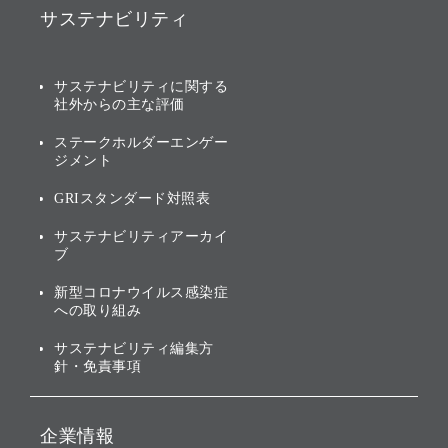
ソフトバンク事業
サステナビリティ
ソフトバンクグループの歩
IRカレンダー
み
AIコンピューティング事業
説明会資料・動画
サステナビリティニュース
ブランド名の由来・ロゴ
その他
サステナビリティに関する
業績・財務
トップメッセージ
社外からの主な評価
[AI] What dreams are made
グループ企業一覧
of
アニュアルレポート
サステナビリティの考え方
ステークホルダーエンゲー
ジメント
個人投資家・株主向け情報
環境への取り組み
GRIスタンダード対照表
株式・社債について
社会への取り組み
サステナビリティアーカイ
株主・投資家情報（IR）に
ブ
ガバナンス
関する免責事項
新型コロナウイルス感染症
投資先のサステナビリティ
への取り組み
ESGデータ集
サステナビリティ編集方
針・免責事項
企業情報