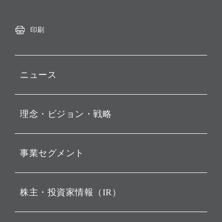
印刷
ニュース
プレスリリース
理念・ビジョン・戦略
お知らせ
動画配信
孫 正義 グループ代表挨拶
事業セグメント
経営理念
ビジョン
持株会社投資事業
株主・投資家情報（IR）
戦略
ソフトバンク・ビジョン・
ファンド事業
バリュー
IRニュース