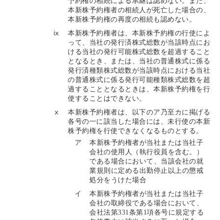
予約権の相続による承継は認めない。また、
本新株予約権者の相続人が死亡した場合の、
本新株予約権の再度の相続も認めない。
ⅸ
本新株予約権者は、本新株予約権の行使によ
って、当社の発行済株式総数が当該時点にお
ける当社の発行可能株式総数を超過すること
となるとき、または、当社の普通株式に係る
発行済種類株式総数が当該時点における当社
の普通株式に係る発行可能種類株式総数を超
過することとなるときは、本新株予約権を行
使することはできない。
ⅹ
本新株予約権者は、以下のア乃至カに掲げる
各号の一に該当した場合には、未行使の本新
株予約権を行使できなくなるものとする。
ア
本新株予約権者が当社または当社子
会社の使用人（執行役員を含む。）
である場合において、当該会社の就
業規則に定める出勤停止以上の懲戒
処分をうけた場合
イ
本新株予約権者が当社または当社子
会社の取締役である場合において、
会社法第331条第1項各号に規定する