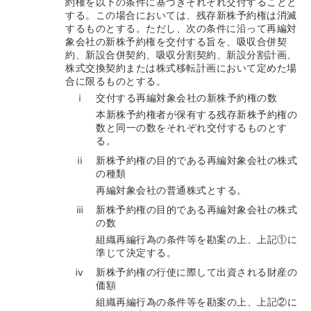
約権を以下の条件に基づきそれぞれ交付することと
する。この場合においては、残存新株予約権は消滅
するものとする。ただし、次の条件に沿って再編対
象会社の新株予約権を交付する旨を、吸収合併契
約、新設合併契約、吸収分割契約、新設分割計画、
株式交換契約または株式移転計画において定めた場
合に限るものとする。
ⅰ
交付する再編対象会社の新株予約権の数
本新株予約権者が保有する残存新株予約権の
数と同一の数をそれぞれ交付するものとす
る。
ⅱ
新株予約権の目的である再編対象会社の株式
の種類
再編対象会社の普通株式とする。
ⅲ
新株予約権の目的である再編対象会社の株式
の数
組織再編行為の条件等を勘案の上、上記①に
準じて決定する。
ⅳ
新株予約権の行使に際して出資される財産の
価額
組織再編行為の条件等を勘案の上、上記②に