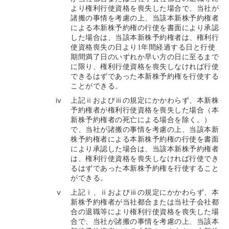
より権利行使資格を喪失した場合で、当社が
諸搬の事情を考慮の上、当該本新株予約権者
による本新株予約権の行使を書面により承認
した場合は、当該本新株予約権者は、権利行
使資格喪失の日より1年間経過する日と行使
期間満了日のいずれか早い方の日に至るまで
に限り、権利行使資格を喪失しなければ行使
できるはずであった本新株予約権を行使する
ことができる。
ⅳ
上記ⅱおよびⅲの規定にかかわらず、本新株
予約権者が権利行使資格を喪失した場合（本
新株予約権者の死亡による場合を除く。）
で、当社が諸搬の事情を考慮の上、当該本新
株予約権者による本新株予約権の行使を書面
により承認した場合は、当該本新株予約権者
は、権利行使資格を喪失しなければ行使でき
るはずであった本新株予約権を行使すること
ができる。
ⅴ
上記ⅰ、ⅱおよびⅲの規定にかかわらず、本
新株予約権者が当社都合または当社子会社都
合の退職等により権利行使資格を喪失した場
合で、当社が諸搬の事情を考慮の上、当該本