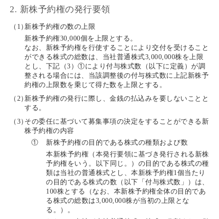
2. 新株予約権の発行要領
（1）
新株予約権の数の上限
新株予約権30,000個を上限とする。
なお、新株予約権を行使することにより交付を受けること
ができる株式の総数は、当社普通株式3,000,000株を上限
とし、下記（3）①により付与株式数（以下に定義）が調
整される場合には、当該調整後の付与株式数に上記新株予
約権の上限数を乗じて得た数を上限とする。
（2）
新株予約権の発行に際し、金銭の払込みを要しないことと
する。
（3）
その委任に基づいて募集事項の決定をすることができる新
株予約権の内容
①
新株予約権の目的である株式の種類および数
本新株予約権（本発行要領に基づき発行される新株
予約権をいう。以下同じ。）の目的である株式の種
類は当社の普通株式とし、本新株予約権1個当たり
の目的である株式の数（以下「付与株式数」）は、
100株とする（なお、本新株予約権全体の目的であ
る株式の総数は3,000,000株が当初の上限とな
る。）。