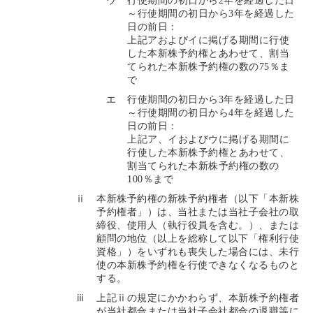
ウ
行使期間の初日から2年を経過した日
～行使期間の初日から3年を経過した
日の前日：
上記アおよびイに掲げる期間に行使
した本新株予約権とあわせて、割当
てられた本新株予約権の数の75％ま
で
エ
行使期間の初日から3年を経過した日
～行使期間の初日から4年を経過した
日の前日：
上記ア、イおよびウに掲げる期間に
行使した本新株予約権とあわせて、
割当てられた本新株予約権の数の
100％まで
ⅱ
本新株予約権の新株予約権者（以下「本新株
予約権者」）は、当社または当社子会社の取
締役、使用人（執行役員を含む。）、または
顧問の地位（以上を総称して以下「権利行使
資格」）をいずれも喪失した場合には、未行
使の本新株予約権を行使できなくなるものと
する。
ⅲ
上記ⅱの規定にかかわらず、本新株予約権者
が当社都合または当社子会社都合の退職等に