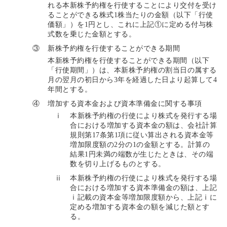
れる本新株予約権を行使することにより交付を受け
ることができる株式1株当たりの金額（以下「行使
価額」）を1円とし、これに上記①に定める付与株
式数を乗じた金額とする。
③
新株予約権を行使することができる期間
本新株予約権を行使することができる期間（以下
「行使期間」）は、本新株予約権の割当日の属する
月の翌月の初日から3年を経過した日より起算して4
年間とする。
④
増加する資本金および資本準備金に関する事項
ⅰ
本新株予約権の行使により株式を発行する場
合における増加する資本金の額は、会社計算
規則第17条第1項に従い算出される資本金等
増加限度額の2分の1の金額とする。計算の
結果1円未満の端数が生じたときは、その端
数を切り上げるものとする。
ⅱ
本新株予約権の行使により株式を発行する場
合における増加する資本準備金の額は、上記
ⅰ記載の資本金等増加限度額から、上記ⅰに
定める増加する資本金の額を減じた額とす
る。