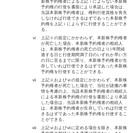
新株予約権者による上記ⅰによらない本新株
予約権の行使を書面により承認した場合は、
当該本新株予約権者は、権利行使資格を喪失
しなければ行使できるはずであった本新株予
約権を上記ⅰによらずに行使することができ
る。
ⅵ
上記ⅱの規定にかかわらず、本新株予約権者
が死亡した場合、本新株予約権者の相続人
は、本新株予約権者の死亡の日より1年間経
過する日と行使期間満了日のいずれか早い方
の日に至るまでに限り、本新株予約権者が生
存していれば行使できるはずであった本新株
予約権を行使することができる。
ⅶ
上記ⅱおよびⅵの規定にかかわらず、本新株
予約権者が死亡した場合で、当社が諸搬の事
情を考慮の上、当該本新株予約権者の相続人
による本新株予約権の行使を書面により承認
した場合は、当該本新株予約権者の相続人
は、本新株予約権者が生存していれば行使で
きるはずであった本新株予約権を行使するこ
とができる。
ⅷ
上記ⅵおよびⅶに定める場合を除き、本新株