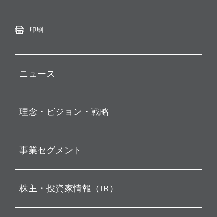
印刷
ニュース
プレスリリース
理念・ビジョン・戦略
お知らせ
動画配信
孫 正義 グループ代表挨拶
事業セグメント
経営理念
ビジョン
持株会社投資事業
株主・投資家情報（IR）
戦略
ソフトバンク・ビジョン・
ファンド事業
バリュー
IRニュース