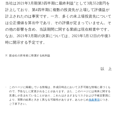
※
当社は2021年3月期第3四半期に最終利益
として3兆552億円を
計上しており、第4四半期に複数の投資先が上場して評価益が
計上されたのは事実です。一方、多くの未上場投資先について
は公正価値を算出中であり、その評価が定まっていません。そ
の他の影響を含め、当該期間に関する業績は現在精査中です。
なお、2021年3月期の決算については、2021年5月12日の午後3
時に開示する予定です。
親会社の所有者に帰属する純利益
以 上
このページに掲載している情報は、作成日時点において入手可能な情報に基づくも
ので、予告なしに変更されることがあります。また、このページには将来に関する
見通しが含まれていることがあり、これらはさまざまなリスクおよび不確定要因に
より、実際の結果と大きく異なる可能性があります。あらかじめ
免責事項
につき、
ご了承下さい。