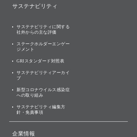
ソフトバンク事業
サステナビリティ
ソフトバンクグループの歩
IRカレンダー
み
AIコンピューティング事業
説明会資料・動画
サステナビリティニュース
ブランド名の由来・ロゴ
その他
サステナビリティに関する
業績・財務
トップメッセージ
社外からの主な評価
[AI] What dreams are made
グループ企業一覧
of
アニュアルレポート
サステナビリティの考え方
ステークホルダーエンゲー
ジメント
個人投資家・株主向け情報
環境への取り組み
GRIスタンダード対照表
株式・社債について
社会への取り組み
サステナビリティアーカイ
株主・投資家情報（IR）に
ブ
ガバナンス
関する免責事項
新型コロナウイルス感染症
投資先のサステナビリティ
への取り組み
ESGデータ集
サステナビリティ編集方
針・免責事項
企業情報