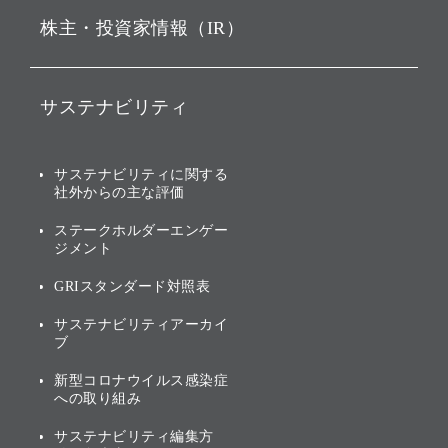
株主・投資家情報（IR）
戦略
ソフトバンク・ビジョン・
ファンド事業
バリュー
IRニュース
ソフトバンク事業
サステナビリティ
ソフトバンクグループの歩
IRカレンダー
み
AIコンピューティング事業
説明会資料・動画
サステナビリティニュース
ブランド名の由来・ロゴ
その他
サステナビリティに関する
業績・財務
トップメッセージ
社外からの主な評価
[AI] What dreams are made
グループ企業一覧
of
アニュアルレポート
サステナビリティの考え方
ステークホルダーエンゲー
ジメント
個人投資家・株主向け情報
環境への取り組み
GRIスタンダード対照表
株式・社債について
社会への取り組み
サステナビリティアーカイ
株主・投資家情報（IR）に
ブ
ガバナンス
関する免責事項
新型コロナウイルス感染症
投資先のサステナビリティ
への取り組み
ESGデータ集
サステナビリティ編集方