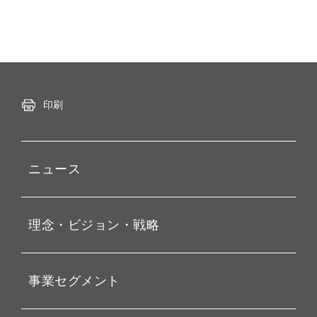
印刷
ニュース
プレスリリース
理念・ビジョン・戦略
お知らせ
動画配信
孫 正義 グループ代表挨拶
事業セグメント
経営理念
ビジョン
持株会社投資事業