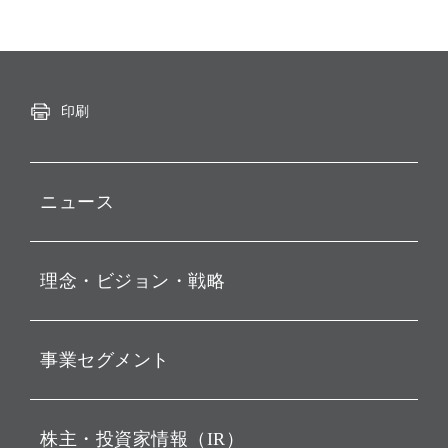
印刷
ニュース
プレスリリース
理念・ビジョン・戦略
お知らせ
動画配信
孫 正義 グループ代表挨拶
事業セグメント
経営理念
ビジョン
持株会社投資事業
株主・投資家情報（IR）
戦略
ソフトバンク・ビジョン・