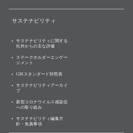
ファンド事業
バリュー
IRニュース
ソフトバンク事業
サステナビリティ
ソフトバンクグループの歩
IRカレンダー
み
AIコンピューティング事業
説明会資料・動画
サステナビリティニュース
ブランド名の由来・ロゴ
その他
サステナビリティに関する
業績・財務
トップメッセージ
社外からの主な評価
[AI] What dreams are made
グループ企業一覧
of
アニュアルレポート
サステナビリティの考え方
ステークホルダーエンゲー
ジメント
個人投資家・株主向け情報
環境への取り組み
GRIスタンダード対照表
株式・社債について
社会への取り組み
サステナビリティアーカイ
株主・投資家情報（IR）に
ブ
ガバナンス
関する免責事項
新型コロナウイルス感染症
投資先のサステナビリティ
への取り組み
ESGデータ集
サステナビリティ編集方
針・免責事項