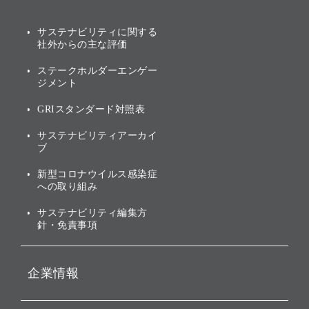
AIコンピューティング事業
説明会資料・動画
サステナビリティニュース
ブランド名の由来・ロゴ
その他
サステナビリティに関する
業績・財務
トップメッセージ
社外からの主な評価
[AI] What dreams are made
グループ企業一覧
of
アニュアルレポート
サステナビリティの考え方
ステークホルダーエンゲー
ジメント
個人投資家・株主向け情報
環境への取り組み
GRIスタンダード対照表
株式・社債について
社会への取り組み
サステナビリティアーカイ
株主・投資家情報（IR）に
ブ
ガバナンス
関する免責事項
新型コロナウイルス感染症
投資先のサステナビリティ
への取り組み
ESGデータ集
サステナビリティ編集方
針・免責事項
企業情報
会社概要