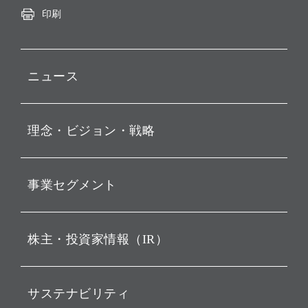
印刷
ニュース
プレスリリース
理念・ビジョン・戦略
お知らせ
動画配信
孫 正義 グループ代表挨拶
事業セグメント
経営理念
ビジョン
持株会社投資事業
株主・投資家情報（IR）
戦略
ソフトバンク・ビジョン・
ファンド事業
バリュー
IRニュース
ソフトバンク事業
サステナビリティ
ソフトバンクグループの歩
IRカレンダー
み