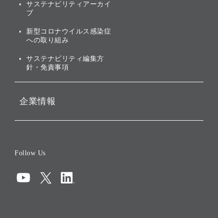
サステナビリティアーカイ
株主・投資家情報（IR）に
ブ
ガバナンス
関する免責事項
新型コロナウイルス感染症
投資先のサステナビリティ
への取り組み
ESGデータ集
サステナビリティ編集方
針・免責事項
企業情報
会社概要
役員一覧
Follow Us
コーポレート・ガバナンス
コンプライアンス
情報セキュリティ
リスクマネジメント