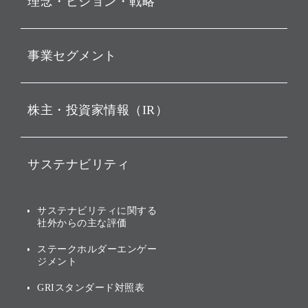
理念・ビジョン・戦略
お知らせ
動画配信
孫 正義 グループ代表挨拶
事業セグメント
経営理念
ビジョン
持株会社投資事業
株主・投資家情報（IR）
戦略
ソフトバンク・ビジョン・
ファンド事業
バリュー
IRニュース
ソフトバンク事業
サステナビリティ
ソフトバンクグループの歩
IRカレンダー
み
AIコンピューティング事業
説明会資料・動画
サステナビリティニュース
ブランド名の由来・ロゴ
その他
サステナビリティに関する
業績・財務
トップメッセージ
社外からの主な評価
[AI] What dreams are made
グループ企業一覧
of
アニュアルレポート
サステナビリティの考え方
ステークホルダーエンゲー
ジメント
個人投資家・株主向け情報
環境への取り組み
GRIスタンダード対照表
株式・社債について
社会への取り組み