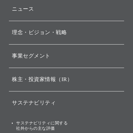
ニュース
プレスリリース
理念・ビジョン・戦略
お知らせ
動画配信
孫 正義 グループ代表挨拶
事業セグメント
経営理念
ビジョン
持株会社投資事業
株主・投資家情報（IR）
戦略
ソフトバンク・ビジョン・
ファンド事業
バリュー
IRニュース
ソフトバンク事業
サステナビリティ
ソフトバンクグループの歩
IRカレンダー
み
AIコンピューティング事業
説明会資料・動画
サステナビリティニュース
ブランド名の由来・ロゴ
その他
サステナビリティに関する
業績・財務
トップメッセージ
社外からの主な評価
[AI] What dreams are made
グループ企業一覧