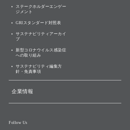
of
アニュアルレポート
サステナビリティの考え方
ステークホルダーエンゲー
ジメント
個人投資家・株主向け情報
環境への取り組み
GRIスタンダード対照表
株式・社債について
社会への取り組み
サステナビリティアーカイ
株主・投資家情報（IR）に
ブ
ガバナンス
関する免責事項
新型コロナウイルス感染症
投資先のサステナビリティ
への取り組み
ESGデータ集
サステナビリティ編集方
針・免責事項
企業情報
会社概要
役員一覧
Follow Us
コーポレート・ガバナンス