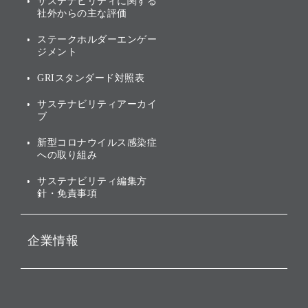
サステナビリティに関する
業績・財務
トップメッセージ
社外からの主な評価
[AI] What dreams are made
グループ企業一覧
of
アニュアルレポート
サステナビリティの考え方
ステークホルダーエンゲー
ジメント
個人投資家・株主向け情報
環境への取り組み
GRIスタンダード対照表
株式・社債について
社会への取り組み
サステナビリティアーカイ
株主・投資家情報（IR）に
ブ
ガバナンス
関する免責事項
新型コロナウイルス感染症
投資先のサステナビリティ
への取り組み
ESGデータ集
サステナビリティ編集方
針・免責事項
企業情報
会社概要
役員一覧