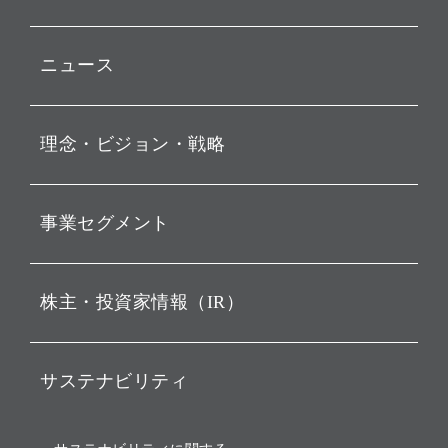
ニュース
プレスリリース
理念・ビジョン・戦略
お知らせ
動画配信
孫 正義 グループ代表挨拶
事業セグメント
経営理念
ビジョン
持株会社投資事業
株主・投資家情報（IR）
戦略
ソフトバンク・ビジョン・
ファンド事業
バリュー
IRニュース
ソフトバンク事業
サステナビリティ
ソフトバンクグループの歩
IRカレンダー
み
AIコンピューティング事業
説明会資料・動画
サステナビリティニュース
ブランド名の由来・ロゴ
その他