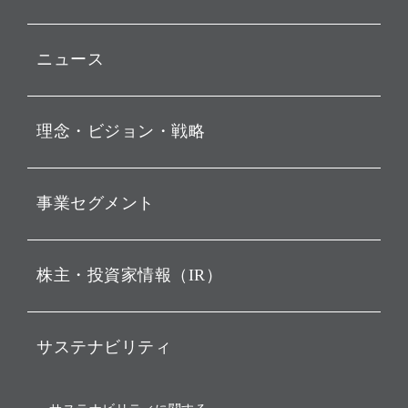
ニュース
プレスリリース
理念・ビジョン・戦略
お知らせ
動画配信
孫 正義 グループ代表挨拶
事業セグメント
経営理念
ビジョン
持株会社投資事業
株主・投資家情報（IR）
戦略
ソフトバンク・ビジョン・
ファンド事業
バリュー
IRニュース
ソフトバンク事業
サステナビリティ
ソフトバンクグループの歩
IRカレンダー
み
AIコンピューティング事業
説明会資料・動画
サステナビリティニュース
ブランド名の由来・ロゴ
その他