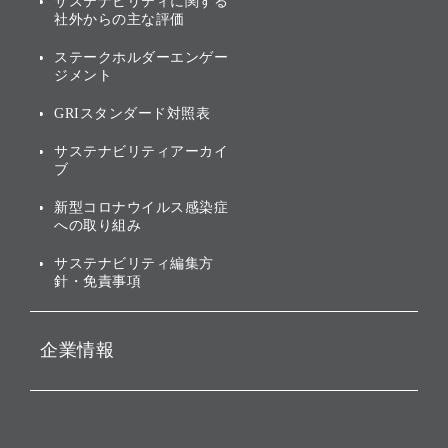
サステナビリティに関する
業績・財務
トップメッセージ
社外からの主な評価
[AI] What dreams are made
グループ企業一覧
of
アニュアルレポート
サステナビリティの考え方
ステークホルダーエンゲー
ジメント
個人投資家・株主向け情報
環境への取り組み
GRIスタンダード対照表
株式・社債について
社会への取り組み
サステナビリティアーカイ
株主・投資家情報（IR）に
ブ
ガバナンス
関する免責事項
新型コロナウイルス感染症
投資先のサステナビリティ
への取り組み
ESGデータ集
サステナビリティ編集方
針・免責事項
企業情報
会社概要
役員一覧