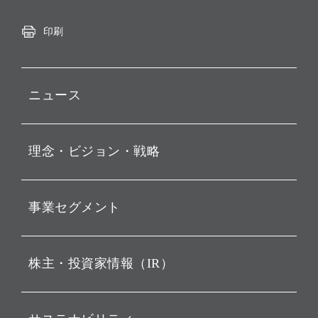
印刷
ニュース
プレスリリース
理念・ビジョン・戦略
お知らせ
動画配信
孫 正義 グループ代表挨拶
事業セグメント
経営理念
ビジョン
持株会社投資事業
株主・投資家情報（IR）
戦略
ソフトバンク・ビジョン・
ファンド事業
バリュー
IRニュース
ソフトバンク事業