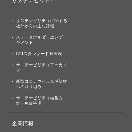
サステナビリティ
ソフトバンクグループの歩
IRカレンダー
み
AIコンピューティング事業
説明会資料・動画
サステナビリティニュース
ブランド名の由来・ロゴ
その他
サステナビリティに関する
業績・財務
トップメッセージ
社外からの主な評価
[AI] What dreams are made
グループ企業一覧
of
アニュアルレポート
サステナビリティの考え方
ステークホルダーエンゲー
ジメント
個人投資家・株主向け情報
環境への取り組み
GRIスタンダード対照表
株式・社債について
社会への取り組み
サステナビリティアーカイ
株主・投資家情報（IR）に
ブ
ガバナンス
関する免責事項
新型コロナウイルス感染症
投資先のサステナビリティ
への取り組み
ESGデータ集
サステナビリティ編集方
針・免責事項
企業情報