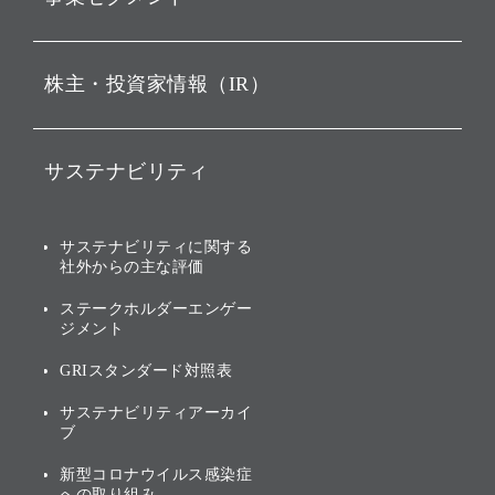
経営理念
ビジョン
持株会社投資事業
株主・投資家情報（IR）
戦略
ソフトバンク・ビジョン・
ファンド事業
バリュー
IRニュース
ソフトバンク事業
サステナビリティ
ソフトバンクグループの歩
IRカレンダー
み
AIコンピューティング事業
説明会資料・動画
サステナビリティニュース
ブランド名の由来・ロゴ
その他
サステナビリティに関する
業績・財務
トップメッセージ
社外からの主な評価
[AI] What dreams are made
グループ企業一覧
of
アニュアルレポート
サステナビリティの考え方
ステークホルダーエンゲー
ジメント
個人投資家・株主向け情報
環境への取り組み
GRIスタンダード対照表
株式・社債について
社会への取り組み
サステナビリティアーカイ
株主・投資家情報（IR）に
ブ
ガバナンス
関する免責事項
新型コロナウイルス感染症
投資先のサステナビリティ
への取り組み