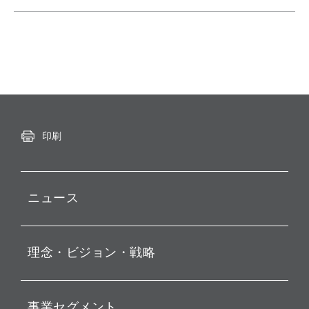
印刷
ニュース
プレスリリース
理念・ビジョン・戦略
お知らせ
動画配信
孫 正義 グループ代表挨拶
事業セグメント