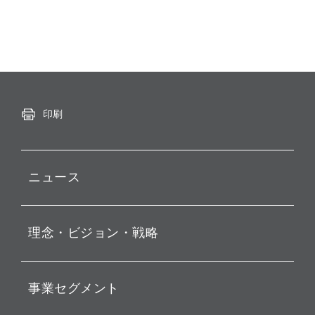
印刷
ニュース
プレスリリース
理念・ビジョン・戦略
お知らせ
動画配信
孫 正義 グループ代表挨拶
事業セグメント
経営理念