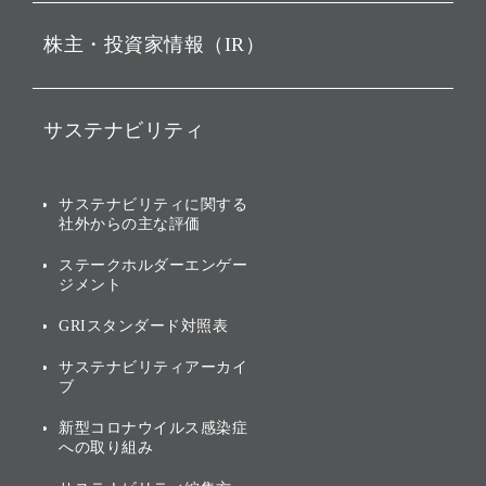
ビジョン
持株会社投資事業
株主・投資家情報（IR）
戦略
ソフトバンク・ビジョン・
ファンド事業
バリュー
IRニュース
ソフトバンク事業
サステナビリティ
ソフトバンクグループの歩
IRカレンダー
み
AIコンピューティング事業
説明会資料・動画
サステナビリティニュース
ブランド名の由来・ロゴ
その他
サステナビリティに関する
業績・財務
トップメッセージ
社外からの主な評価
[AI] What dreams are made
グループ企業一覧
of
アニュアルレポート
サステナビリティの考え方
ステークホルダーエンゲー
ジメント
個人投資家・株主向け情報
環境への取り組み
GRIスタンダード対照表
株式・社債について
社会への取り組み
サステナビリティアーカイ
株主・投資家情報（IR）に
ブ
ガバナンス
関する免責事項
新型コロナウイルス感染症
投資先のサステナビリティ
への取り組み
ESGデータ集