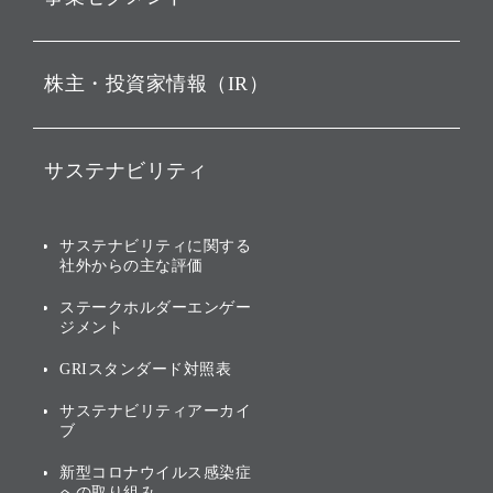
経営理念
ビジョン
持株会社投資事業
株主・投資家情報（IR）
戦略
ソフトバンク・ビジョン・
ファンド事業
バリュー
IRニュース
ソフトバンク事業
サステナビリティ
ソフトバンクグループの歩
IRカレンダー
み
AIコンピューティング事業
説明会資料・動画
サステナビリティニュース
ブランド名の由来・ロゴ
その他
サステナビリティに関する
業績・財務
トップメッセージ
社外からの主な評価
[AI] What dreams are made
グループ企業一覧
of
アニュアルレポート
サステナビリティの考え方
ステークホルダーエンゲー
ジメント
個人投資家・株主向け情報
環境への取り組み
GRIスタンダード対照表
株式・社債について
社会への取り組み
サステナビリティアーカイ
株主・投資家情報（IR）に
ブ
ガバナンス
関する免責事項
新型コロナウイルス感染症
投資先のサステナビリティ
への取り組み