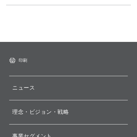
印刷
ニュース
プレスリリース
理念・ビジョン・戦略
お知らせ
動画配信
孫 正義 グループ代表挨拶
事業セグメント