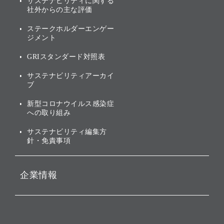
サステナビリティに関する
業績・財務
トップメッセージ
社外からの主な評価
[AI] What dreams are made
グループ企業一覧
of
アニュアルレポート
サステナビリティの考え方
ステークホルダーエンゲー
ジメント
個人投資家・株主向け情報
環境への取り組み
GRIスタンダード対照表
株式・社債について
社会への取り組み
サステナビリティアーカイ
株主・投資家情報（IR）に
ブ
ガバナンス
関する免責事項
新型コロナウイルス感染症
投資先のサステナビリティ
への取り組み
ESGデータ集
サステナビリティ編集方
針・免責事項
企業情報
会社概要
役員一覧