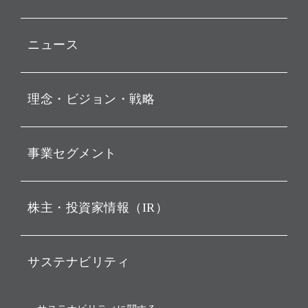
ニュース
プレスリリース
理念・ビジョン・戦略
お知らせ
動画配信
孫 正義 グループ代表挨拶
事業セグメント
経営理念
ビジョン
持株会社投資事業
株主・投資家情報（IR）
戦略
ソフトバンク・ビジョン・
ファンド事業
バリュー
IRニュース
ソフトバンク事業
サステナビリティ
ソフトバンクグループの歩
IRカレンダー
み
AIコンピューティング事業
説明会資料・動画
サステナビリティニュース
ブランド名の由来・ロゴ
その他