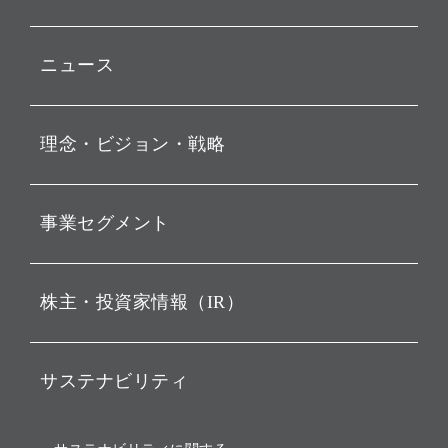
ニュース
プレスリリース
理念・ビジョン・戦略
お知らせ
動画配信
孫 正義 グループ代表挨拶
事業セグメント
経営理念
ビジョン
持株会社投資事業
株主・投資家情報（IR）
戦略
ソフトバンク・ビジョン・
ファンド事業
バリュー
IRニュース
ソフトバンク事業
サステナビリティ
ソフトバンクグループの歩
IRカレンダー
み
AIコンピューティング事業
説明会資料・動画
サステナビリティニュース
ブランド名の由来・ロゴ
その他