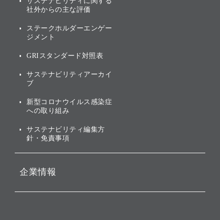
サステナビリティに関する
業績・財務
トップメッセージ
社外からの主な評価
[AI] What dreams are made
グループ企業一覧
of
アニュアルレポート
サステナビリティの考え方
ステークホルダーエンゲー
ジメント
個人投資家・株主向け情報
環境への取り組み
GRIスタンダード対照表
株式・社債について
社会への取り組み
サステナビリティアーカイ
株主・投資家情報（IR）に
ブ
ガバナンス
関する免責事項
新型コロナウイルス感染症
投資先のサステナビリティ
への取り組み
ESGデータ集
サステナビリティ編集方
針・免責事項
企業情報
会社概要
役員一覧