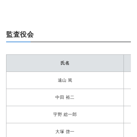
監査役会
氏名
遠山 篤
中田 裕二
宇野 総一郎
大塚 啓一