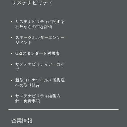
サステナビリティ
ソフトバンクグループの歩
IRカレンダー
み
AIコンピューティング事業
説明会資料・動画
サステナビリティニュース
ブランド名の由来・ロゴ
その他
サステナビリティに関する
業績・財務
トップメッセージ
社外からの主な評価
[AI] What dreams are made
グループ企業一覧
of
アニュアルレポート
サステナビリティの考え方
ステークホルダーエンゲー
ジメント
個人投資家・株主向け情報
環境への取り組み
GRIスタンダード対照表
株式・社債について
社会への取り組み
サステナビリティアーカイ
株主・投資家情報（IR）に
ブ
ガバナンス
関する免責事項
新型コロナウイルス感染症
投資先のサステナビリティ
への取り組み
ESGデータ集
サステナビリティ編集方
針・免責事項
企業情報