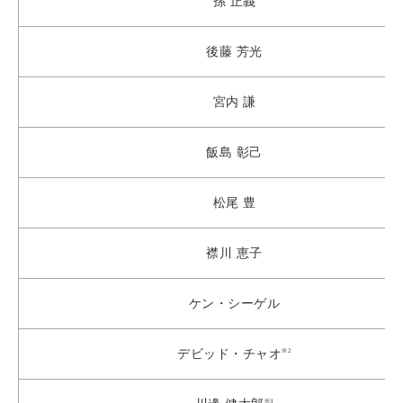
孫 正義
後藤 芳光
宮内 謙
飯島 彰己
松尾 豊
襟川 恵子
ケン・シーゲル
※2
デビッド・チャオ
※3