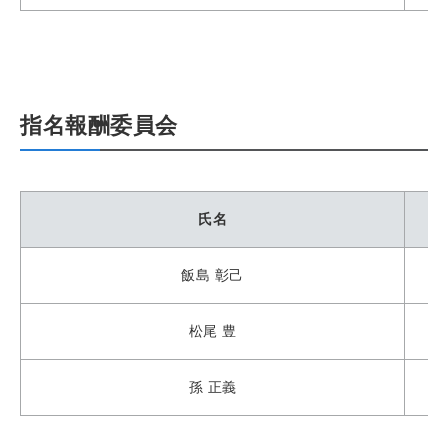
指名報酬委員会
氏名
飯島 彰己
松尾 豊
孫 正義