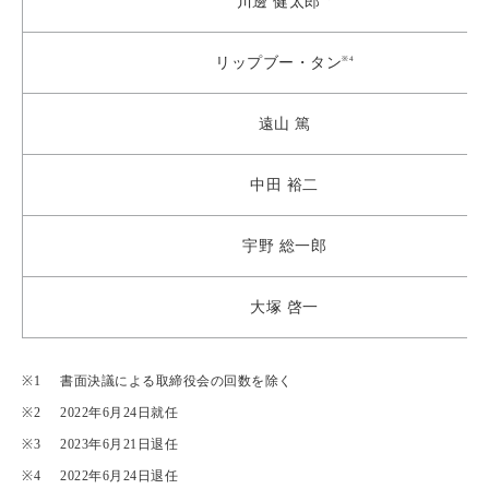
川邊 健太郎
※4
リップブー・タン
遠山 篤
中田 裕二
宇野 総一郎
大塚 啓一
書面決議による取締役会の回数を除く
2022年6月24日就任
2023年6月21日退任
2022年6月24日退任