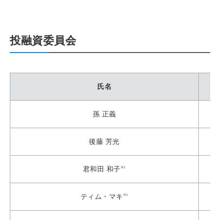
投融資委員会
氏名
孫 正義
後藤 芳光
※1
君和田 和子
※1
ティム・マキ