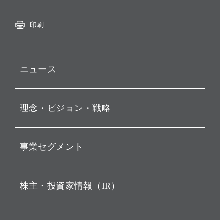
印刷
ニュース
プレスリリース
理念・ビジョン・戦略
お知らせ
動画配信
孫 正義 グループ代表挨拶
事業セグメント
経営理念
ビジョン
持株会社投資事業
株主・投資家情報（IR）
戦略
ソフトバンク・ビジョン・
ファンド事業
バリュー
IRニュース
ソフトバンク事業