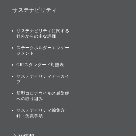
IRニュース
ソフトバンク事業
サステナビリティ
ソフトバンクグループの歩
IRカレンダー
み
AIコンピューティング事業
説明会資料・動画
サステナビリティニュース
ブランド名の由来・ロゴ
その他
サステナビリティに関する
業績・財務
トップメッセージ
社外からの主な評価
[AI] What dreams are made
グループ企業一覧
of
アニュアルレポート
サステナビリティの考え方
ステークホルダーエンゲー
ジメント
個人投資家・株主向け情報
環境への取り組み
GRIスタンダード対照表
株式・社債について
社会への取り組み
サステナビリティアーカイ
株主・投資家情報（IR）に
ブ
ガバナンス
関する免責事項
新型コロナウイルス感染症
投資先のサステナビリティ
への取り組み
ESGデータ集
サステナビリティ編集方
針・免責事項