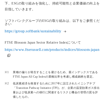
下、ESGの取り組みを強化し、持続可能性と企業価値の向上を
目指していきます。
ソフトバンクグループのESGの取り組みは、以下をご参照くだ
さい
https://group.softbank/sustainability
FTSE Blossom Japan Sector Relative Indexについて
https://www.ftserussell.com/products/indices/blossom-japan
業種の偏りが発生することを避けるため、親インデックスである
FTSE Japan All Cap Indexの業種比率を考慮し構成銘柄を選定。
低炭素経済を推進するために2017年に設立されたイニシアチブ
「Transition Pathway Initiative (TPI)」が、企業の温室効果ガス排出
量および低炭素への移行に関連するリスクと機会の管理の質を評
価したもの。