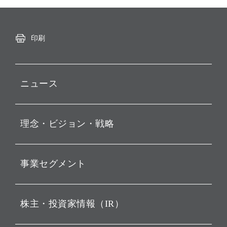
印刷
ニュース
プレスリリース
理念・ビジョン・戦略
お知らせ
動画配信
孫 正義 グループ代表挨拶
事業セグメント
経営理念
ビジョン
持株会社投資事業
株主・投資家情報（IR）
戦略
ソフトバンク・ビジョン・
ファンド事業
バリュー