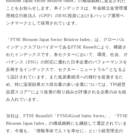
Blossom Japan Sector Relative Index」の構成銘柄に選定された
ことをお知らせします。本インデックスは、年金積立金管理運
用独立行政法人（GPIF）のESG投資におけるパッシブ運用ベ
ンチマークとして採用されています。
「FTSE Blossom Japan Sector Relative Index」は、グローバル
インデックスプロバイダーであるFTSE Russellにより、構築さ
れたインデックスです。各セクターにおいて、環境、社会、ガ
バナンス（ESG）の対応に優れた日本企業のパフォーマンスを
※1
反映するインデックスで、セクター・ニュートラル
となるよ
う設計されています。また低炭素経済への移行を促進するた
め、特に温室効果ガス排出量の多い企業については、TPI経営
※2
品質スコア
により改善の取り組みが評価される企業のみを組
み入れています。
当社は、FTSE Russellの「FTSE4Good Index Series」、「FTSE
Blossom Japan Index」の構成銘柄にも継続して選定されていま
す。今後も、「情報革命で人々を幸せに」という経営理念の