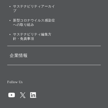
社会への取り組み
株式・社債について
サステナビリティアーカイ
ブ
ガバナンス
株主・投資家情報（IR）に
関する免責事項
新型コロナウイルス感染症
投資先のサステナビリティ
への取り組み
ESGデータ集
サステナビリティ編集方
針・免責事項
企業情報
会社概要
役員一覧
Follow Us
コーポレート・ガバナンス
コンプライアンス
情報セキュリティ