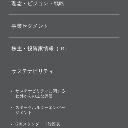
理念・ビジョン・戦略
お知らせ
孫 正義 グループ代表挨拶
動画配信
事業セグメント
経営理念
持株会社投資事業
ビジョン
株主・投資家情報（IR）
ソフトバンク・ビジョン・
戦略
ファンド事業
IRニュース
バリュー
ソフトバンク事業
サステナビリティ
IRカレンダー
ソフトバンクグループの歩
AIコンピューティング事業
み
サステナビリティニュース
説明会資料・動画
その他
サステナビリティに関する
ブランド名の由来・ロゴ
社外からの主な評価
トップメッセージ
業績・財務
グループ企業一覧
[AI] What dreams are made
ステークホルダーエンゲー
of
サステナビリティの考え方
アニュアルレポート
ジメント
環境への取り組み
個人投資家・株主向け情報
GRIスタンダード対照表