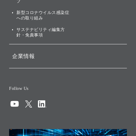
株主・投資家情報（IR）に
ブ
ガバナンス
関する免責事項
新型コロナウイルス感染症
投資先のサステナビリティ
への取り組み
ESGデータ集
サステナビリティ編集方
針・免責事項
企業情報
会社概要
役員一覧
Follow Us
コーポレート・ガバナンス
コンプライアンス
情報セキュリティ
リスクマネジメント