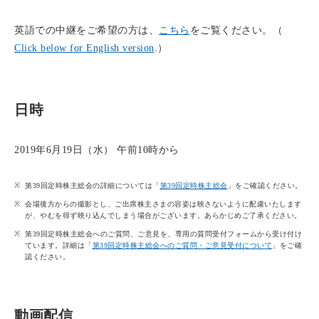
英語での中継をご希望の方は、
こちら
をご覧ください。（
Click below for English version
.）
日時
2019年6月19日（水） 午前10時から
第39回定時株主総会の詳細については「
第39回定時株主総会
」をご確認ください。
会場後方からの撮影とし、ご出席株主さまの容姿は映さないように配慮いたします
が、やむを得ず映り込んでしまう場合がございます。あらかじめご了承ください。
第39回定時株主総会へのご質問、ご意見を、専用の質問受付フォームから受け付け
ています。詳細は「
第39回定時株主総会へのご質問・ご意見受付について
」をご確
認ください。
動画配信