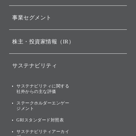
動画配信
孫 正義 グループ代表挨拶
事業セグメント
経営理念
ビジョン
持株会社投資事業
株主・投資家情報（IR）
戦略
ソフトバンク・ビジョン・
ファンド事業
バリュー
IRニュース
ソフトバンク事業
サステナビリティ
ソフトバンクグループの歩
IRカレンダー
み
AIコンピューティング事業
説明会資料・動画
サステナビリティニュース
ブランド名の由来・ロゴ
その他
サステナビリティに関する
業績・財務
トップメッセージ
社外からの主な評価
[AI] What dreams are made
グループ企業一覧
of
アニュアルレポート
サステナビリティの考え方
ステークホルダーエンゲー
ジメント
個人投資家・株主向け情報
環境への取り組み
GRIスタンダード対照表
株式・社債について
社会への取り組み
サステナビリティアーカイ