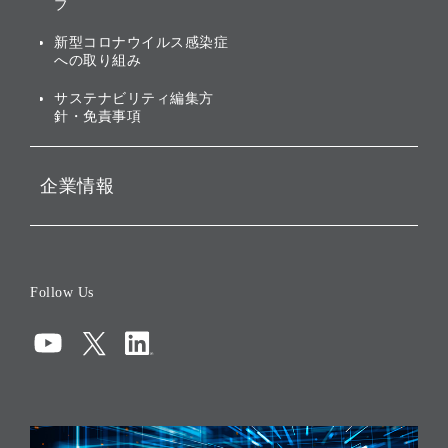
株主・投資家情報（IR）に
ブ
ガバナンス
関する免責事項
新型コロナウイルス感染症
投資先のサステナビリティ
への取り組み
ESGデータ集
サステナビリティ編集方
針・免責事項
企業情報
会社概要
役員一覧
Follow Us
コーポレート・ガバナンス
コンプライアンス
情報セキュリティ
リスクマネジメント