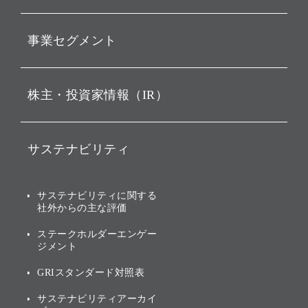
動画配信
孫 正義 グループ代表挨拶
事業セグメント
経営理念
ビジョン
持株会社投資事業
株主・投資家情報（IR）
戦略
ソフトバンク・ビジョン・
ファンド事業
バリュー
IRニュース
ソフトバンク事業
サステナビリティ
ソフトバンクグループの歩
IRカレンダー
み
AIコンピューティング事業
説明会資料・動画
サステナビリティニュース
ブランド名の由来・ロゴ
その他
サステナビリティに関する
業績・財務
トップメッセージ
社外からの主な評価
[AI] What dreams are made
グループ企業一覧
of
アニュアルレポート
サステナビリティの考え方
ステークホルダーエンゲー
ジメント
個人投資家・株主向け情報
環境への取り組み
GRIスタンダード対照表
株式・社債について
社会への取り組み
サステナビリティアーカイ