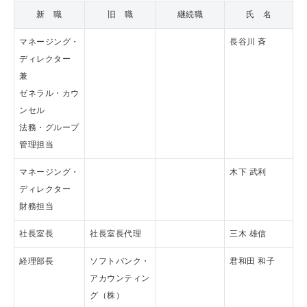
新 職
旧 職
継続職
氏 名
マネージング・
長谷川 斉
ディレクター
兼
ゼネラル・カウ
ンセル
法務・グループ
管理担当
マネージング・
木下 武利
ディレクター
財務担当
社長室長
社長室長代理
三木 雄信
経理部長
ソフトバンク・
君和田 和子
アカウンティン
グ（株）