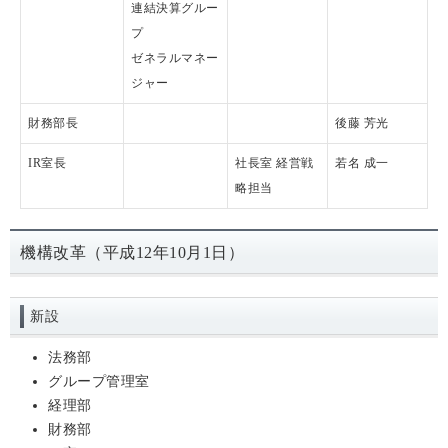
連結決算グルー
プ
ゼネラルマネー
ジャー
財務部長
後藤 芳光
IR室長
社長室 経営戦
若名 成一
略担当
機構改革（平成12年10月1日）
新設
法務部
グループ管理室
経理部
財務部