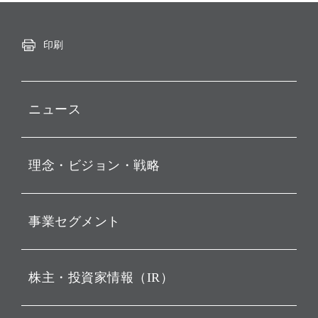
印刷
ニュース
プレスリリース
理念・ビジョン・戦略
お知らせ
動画配信
孫 正義 グループ代表挨拶
事業セグメント
経営理念
ビジョン
持株会社投資事業
株主・投資家情報（IR）
戦略
ソフトバンク・ビジョン・
ファンド事業
バリュー
IRニュース