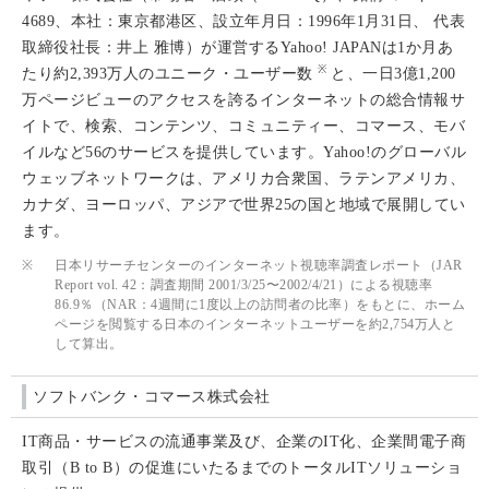
4689、本社：東京都港区、設立年月日：1996年1月31日、 代表
取締役社長：井上 雅博）が運営するYahoo! JAPANは1か月あ
※
たり約2,393万人のユニーク・ユーザー数
と、一日3億1,200
万ページビューのアクセスを誇るインターネットの総合情報サ
イトで、検索、コンテンツ、コミュニティー、コマース、モバ
イルなど56のサービスを提供しています。Yahoo!のグローバル
ウェッブネットワークは、アメリカ合衆国、ラテンアメリカ、
カナダ、ヨーロッパ、アジアで世界25の国と地域で展開してい
ます。
※
日本リサーチセンターのインターネット視聴率調査レポート（JAR
Report vol. 42：調査期間 2001/3/25〜2002/4/21）による視聴率
86.9％（NAR：4週間に1度以上の訪問者の比率）をもとに、ホーム
ページを閲覧する日本のインターネットユーザーを約2,754万人と
して算出。
ソフトバンク・コマース株式会社
IT商品・サービスの流通事業及び、企業のIT化、企業間電子商
取引（B to B）の促進にいたるまでのトータルITソリューショ