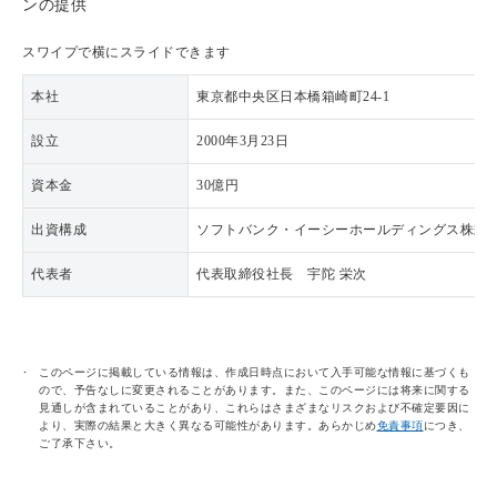
ンの提供
スワイプで横にスライドできます
本社
東京都中央区日本橋箱崎町24-1
設立
2000年3月23日
資本金
30億円
出資構成
ソフトバンク・イーシーホールディングス株式会社
代表者
代表取締役社長 宇陀 栄次
このページに掲載している情報は、作成日時点において入手可能な情報に基づくも
ので、予告なしに変更されることがあります。また、このページには将来に関する
見通しが含まれていることがあり、これらはさまざまなリスクおよび不確定要因に
より、実際の結果と大きく異なる可能性があります。あらかじめ
免責事項
につき、
ご了承下さい。