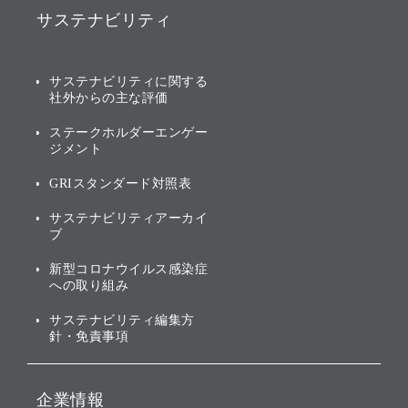
ソフトバンク事業
サステナビリティ
ソフトバンクグループの歩
IRカレンダー
み
AIコンピューティング事業
説明会資料・動画
サステナビリティニュース
ブランド名の由来・ロゴ
その他
サステナビリティに関する
業績・財務
トップメッセージ
社外からの主な評価
[AI] What dreams are made
グループ企業一覧
of
アニュアルレポート
サステナビリティの考え方
ステークホルダーエンゲー
ジメント
個人投資家・株主向け情報
環境への取り組み
GRIスタンダード対照表
株式・社債について
社会への取り組み
サステナビリティアーカイ
株主・投資家情報（IR）に
ブ
ガバナンス
関する免責事項
新型コロナウイルス感染症
投資先のサステナビリティ
への取り組み
ESGデータ集
サステナビリティ編集方
針・免責事項
企業情報