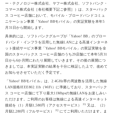
ー・テクノロジー株式会社、ヤフー株式会社、ソフトバンク・
コマース株式会社［各社概要下記ご参照］）は、スターバック
ス コーヒー店舗において、モバイル・ブロードバンドコミュ
ニケーション事業「Yahoo! BBモバイル」の実証実験を本年5
月31日から開始します。
具体的には、ソフトバンクグループが「Yahoo! BB」のブロー
ドバンド・インフラを活用した無線LANによる高速インターネ
ット接続サービス事業「Yahoo! BBモバイル」の実証実験を全
国のスターバックス コーヒー店舗のうち29店舗にて本年5月31
日から6か月間にわたり展開していきます。その後の展開につ
きましては、本実証実験の結果を十分に検証した上で、改めて
お知らせさせていただく予定です。
「Yahoo! BBモバイル」は、2.4GHz帯の周波数を活用した無線
LAN規格IEEE802.11b（WiFi）に準拠しており、スターバック
ス コーヒー店舗にて下り最大11Mbpsの無線LANをお楽しみい
ただけます。ご利用のお客様は無線による高速インターネット
※1
接続を（1）月額1,580円（アクセスサービス）
又は、（2）
※2
月額2,280円（フルサービス）
にてご利用いただけます。ま