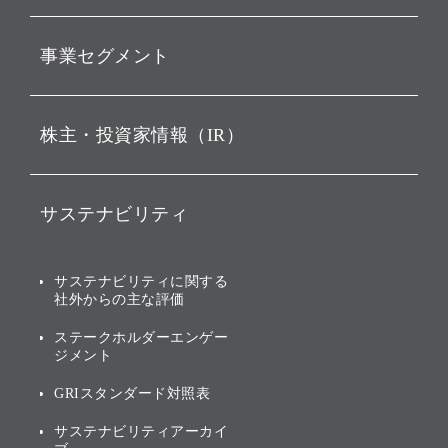
動画配信
孫 正義 グループ代表挨拶
事業セグメント
経営理念
ビジョン
持株会社投資事業
株主・投資家情報（IR）
戦略
ソフトバンク・ビジョン・
ファンド事業
バリュー
IRニュース
ソフトバンク事業
サステナビリティ
ソフトバンクグループの歩
IRカレンダー
み
AIコンピューティング事業
説明会資料・動画
サステナビリティニュース
ブランド名の由来・ロゴ
その他
サステナビリティに関する
業績・財務
トップメッセージ
社外からの主な評価
[AI] What dreams are made
グループ企業一覧
of
アニュアルレポート
サステナビリティの考え方
ステークホルダーエンゲー
ジメント
個人投資家・株主向け情報
環境への取り組み
GRIスタンダード対照表
株式・社債について
社会への取り組み
サステナビリティアーカイ