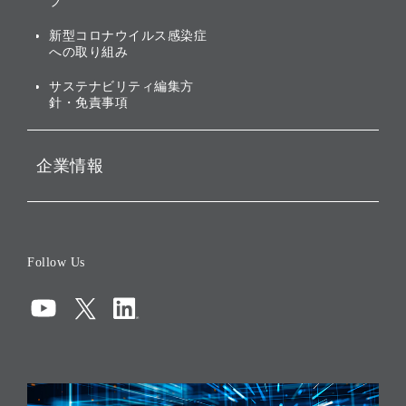
株主・投資家情報（IR）に
ブ
ガバナンス
関する免責事項
新型コロナウイルス感染症
投資先のサステナビリティ
への取り組み
ESGデータ集
サステナビリティ編集方
針・免責事項
企業情報
会社概要
役員一覧
Follow Us
コーポレート・ガバナンス
コンプライアンス
情報セキュリティ
リスクマネジメント