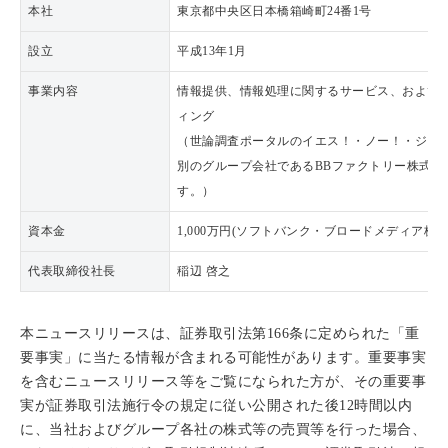
本社
東京都中央区日本橋箱崎町24番1号
設立
平成13年1月
事業内容
情報提供、情報処理に関するサービス、および
ィング
（世論調査ポータルのイエス！・ノー！・ジャ
別のグループ会社であるBBファクトリー株式会
す。）
資本金
1,000万円(ソフトバンク・ブロードメディア株式
代表取締役社長
稲辺 啓之
本ニュースリリースは、証券取引法第166条に定められた「重
要事実」に当たる情報が含まれる可能性があります。重要事実
を含むニュースリリース等をご覧になられた方が、その重要事
実が証券取引法施行令の規定に従い公開された後12時間以内
に、当社およびグループ各社の株式等の売買等を行った場合、