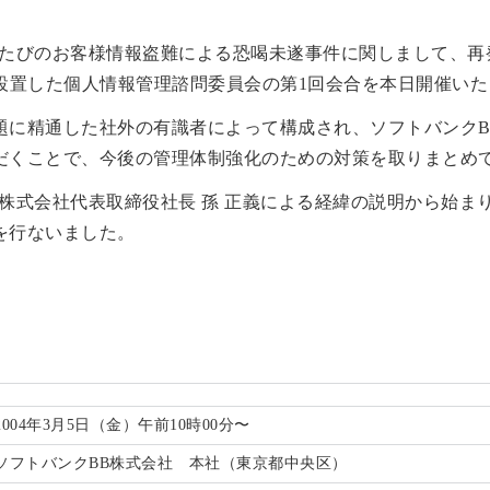
のたびのお客様情報盗難による恐喝未遂事件に関しまして、再
に設置した個人情報管理諮問委員会の第1回会合を本日開催い
題に精通した社外の有識者によって構成され、ソフトバンクB
だくことで、今後の管理体制強化のための対策を取りまとめ
株式会社代表取締役社長 孫 正義による経緯の説明から始ま
を行ないました。
2004年3月5日（金）午前10時00分〜
ソフトバンクBB株式会社 本社（東京都中央区）