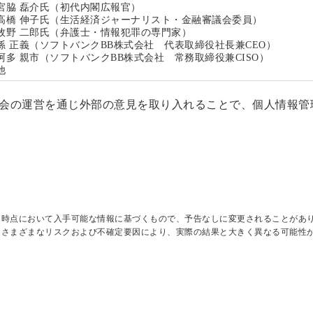
宮脇 磊介氏（初代内閣広報官）
高橋 伸子氏（生活経済ジャーナリスト・金融審議会委員）
牧野 二郎氏（弁護士・情報犯罪の専門家）
孫 正義（ソフトバンクBB株式会社 代表取締役社長兼CEO）
阿多 親市（ソフトバンクBB株式会社 常務取締役兼CISO）
他
員会の運営を通じ外部の意見を取り入れることで、個人情報管
日時点において入手可能な情報に基づくもので、予告なしに変更されることがあ
はさまざまなリスクおよび不確定要因により、実際の結果と大きく異なる可能性