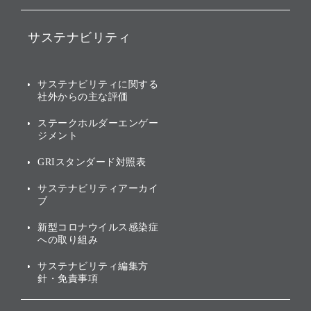
バリュー
IRニュース
ソフトバンク事業
サステナビリティ
ソフトバンクグループの歩
IRカレンダー
み
AIコンピューティング事業
説明会資料・動画
サステナビリティニュース
ブランド名の由来・ロゴ
その他
サステナビリティに関する
業績・財務
トップメッセージ
社外からの主な評価
[AI] What dreams are made
グループ企業一覧
of
アニュアルレポート
サステナビリティの考え方
ステークホルダーエンゲー
ジメント
個人投資家・株主向け情報
環境への取り組み
GRIスタンダード対照表
株式・社債について
社会への取り組み
サステナビリティアーカイ
株主・投資家情報（IR）に
ブ
ガバナンス
関する免責事項
新型コロナウイルス感染症
投資先のサステナビリティ
への取り組み
ESGデータ集
サステナビリティ編集方
針・免責事項