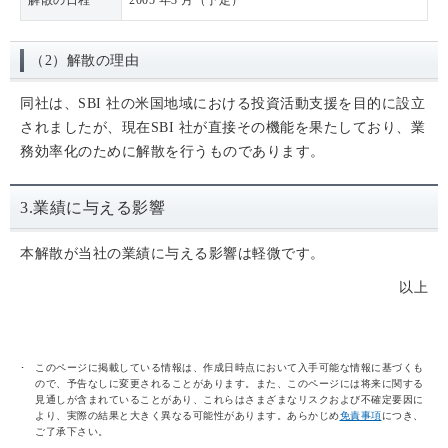
解散の日程
2005 年3 月（予定）
（2）解散の理由
同社は、SBI 社の米国地域における投資活動支援を目的に設立
されましたが、現在SBI 社が直接その機能を果たしており、業
務効率化のために解散を行うものであります。
3.業績に与える影響
本解散が当社の業績に与える影響は軽微です。
以上
このページに掲載している情報は、作成日時点において入手可能な情報に基づくも
ので、予告なしに変更されることがあります。また、このページには将来に関する
見通しが含まれていることがあり、これらはさまざまなリスクおよび不確定要因に
より、実際の結果と大きく異なる可能性があります。あらかじめ
免責事項
につき、
ご了承下さい。