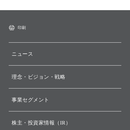
印刷
ニュース
プレスリリース
理念・ビジョン・戦略
お知らせ
動画配信
孫 正義 グループ代表挨拶
事業セグメント
経営理念
ビジョン
持株会社投資事業
株主・投資家情報（IR）
戦略
ソフトバンク・ビジョン・
ファンド事業