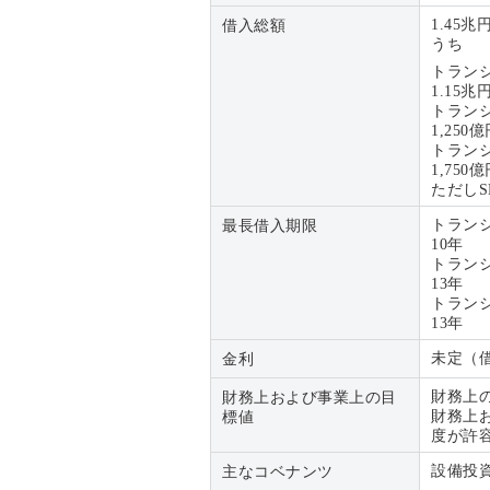
1.45兆
借入総額
うち
トランシ
1.15兆
トランシ
1,250
トランシ
1,750
ただし
トランシ
最長借入期限
10年
トランシ
13年
トランシ
13年
未定（
金利
財務上
財務上および事業上の目
財務上
標値
度が許
設備投
主なコベナンツ