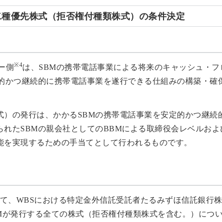
第二種優先株式（拒否権付種類株式）の条件決定
※4
ー側
は、SBMの携帯電話事業による将来のキャッシュ・
定的かつ継続的に携帯電話事業を遂行できる仕組みの構築・確
式）の発行は、かかるSBMの携帯電話事業を安定的かつ継続
られたSBMの親会社としてのBBMによる取締役会レベルお
能を実現するための手当てとして行われるものです。
して、WBSにおける特定金外信託受託者たるみずほ信託銀行
BMが発行する全ての株式（拒否権付種類株式を含む。）につ