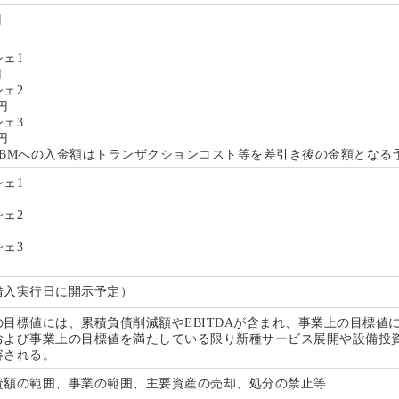
円
ェ1
円
ェ2
億円
ェ3
億円
SBMへの入金額はトランザクションコスト等を差引き後の金額となる
ェ1
ェ2
ェ3
借入実行日に開示予定）
の目標値には、累積負債削減額やEBITDAが含まれ、事業上の目標値
および事業上の目標値を満たしている限り新種サービス展開や設備投
容される。
資額の範囲、事業の範囲、主要資産の売却、処分の禁止等