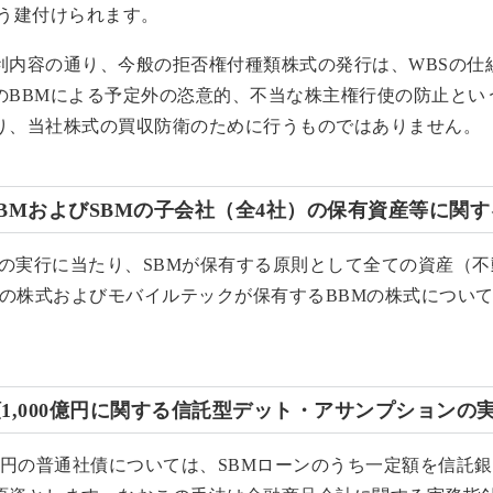
よう建付けられます。
利内容の通り、今般の拒否権付種類株式の発行は、WBSの仕
のBBMによる予定外の恣意的、不当な株主権行使の防止とい
り、当社株式の買収防衛のために行うものではありません。
、SBMおよびSBMの子会社（全4社）の保有資産等に関
ンの実行に当たり、SBMが保有する原則として全ての資産（
Mの株式およびモバイルテックが保有するBBMの株式につい
額1,000億円に関する信託型デット・アサンプションの
00億円の普通社債については、SBMローンのうち一定額を信