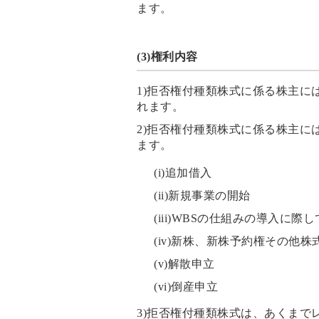
ます。
(3)権利内容
1)拒否権付種類株式に係る株主に
れます。
2)拒否権付種類株式に係る株主に
ます。
(i)追加借入
(ii)新規事業の開始
(iii)WBSの仕組みの導入
(iv)新株、新株予約権その
(v)解散申立
(vi)倒産申立
3)拒否権付種類株式は、あくまで