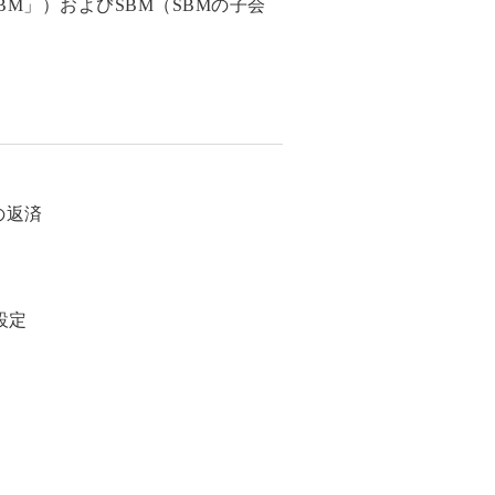
M」）およびSBM（SBMの子会
の返済
設定