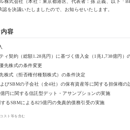
ル株式会社（本社：東京都港区、代表者：孫 正義、以下「BB
承認を決議いたしましたので、お知らせいたします。
な内容
入
ティ契約（総額1.28兆円）に基づく借入金（1兆1,738億円）
種優先株式の条件変更
種優先株式（拒否権付種類株式）の条件決定
MおよびSBMの子会社（全4社）の保有資産等に関する担保権の
,000億円に関する信託型デット・アサンプションの実施
円に関するSBMによる825億円の免責的債務引受の実施
コスト等を含む