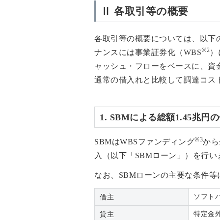
Ⅱ 各取引等の概要
各取引等の概要については、以下
※2
ナンスには事業証券化（WBS
）
ャッシュ・フローをベースに、資
通常の借入れと比較して調達コス
1. SBMによる総額1.45兆円
※3
SBMはWBSファンディング
から
入（以下「SBMローン」）を行い
なお、SBMローンの主要な条件
ソフト
借主
特定金
貸主