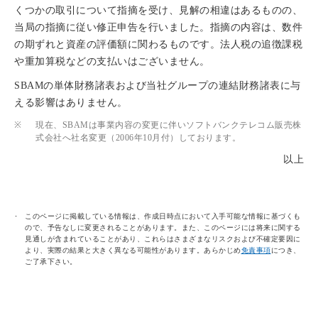
くつかの取引について指摘を受け、見解の相違はあるものの、
当局の指摘に従い修正申告を行いました。指摘の内容は、数件
の期ずれと資産の評価額に関わるものです。法人税の追徴課税
や重加算税などの支払いはございません。
SBAMの単体財務諸表および当社グループの連結財務諸表に与
える影響はありません。
※
現在、SBAMは事業内容の変更に伴いソフトバンクテレコム販売株
式会社へ社名変更（2006年10月付）しております。
以上
このページに掲載している情報は、作成日時点において入手可能な情報に基づくも
ので、予告なしに変更されることがあります。また、このページには将来に関する
見通しが含まれていることがあり、これらはさまざまなリスクおよび不確定要因に
より、実際の結果と大きく異なる可能性があります。あらかじめ
免責事項
につき、
ご了承下さい。