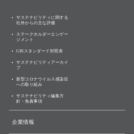
み
AIコンピューティング事業
説明会資料・動画
サステナビリティニュース
ブランド名の由来・ロゴ
その他
サステナビリティに関する
業績・財務
トップメッセージ
社外からの主な評価
[AI] What dreams are made
グループ企業一覧
of
アニュアルレポート
サステナビリティの考え方
ステークホルダーエンゲー
ジメント
個人投資家・株主向け情報
環境への取り組み
GRIスタンダード対照表
株式・社債について
社会への取り組み
サステナビリティアーカイ
株主・投資家情報（IR）に
ブ
ガバナンス
関する免責事項
新型コロナウイルス感染症
投資先のサステナビリティ
への取り組み
ESGデータ集
サステナビリティ編集方
針・免責事項
企業情報