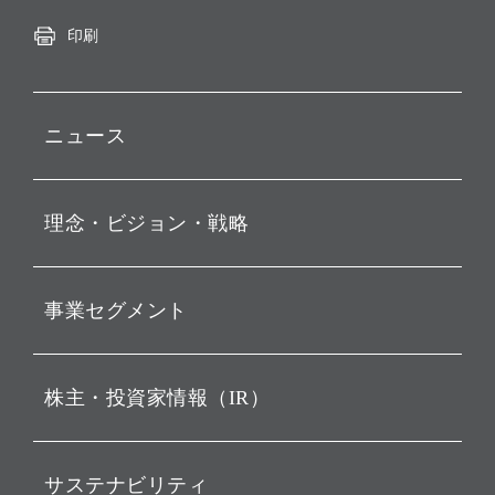
印刷
ニュース
プレスリリース
理念・ビジョン・戦略
お知らせ
動画配信
孫 正義 グループ代表挨拶
事業セグメント
経営理念
ビジョン
持株会社投資事業
株主・投資家情報（IR）
戦略
ソフトバンク・ビジョン・
ファンド事業
バリュー
IRニュース
ソフトバンク事業
サステナビリティ
ソフトバンクグループの歩
IRカレンダー