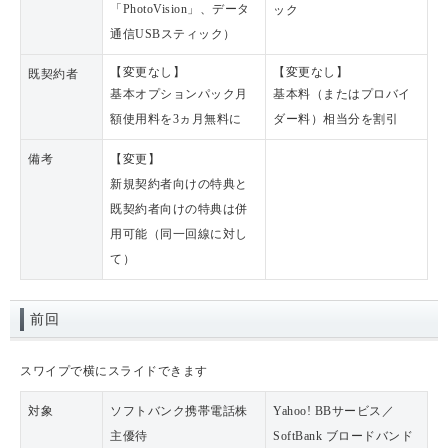
「PhotoVision」、データ
ック
通信USBスティック）
【変更なし】
【変更なし】
既契約者
基本オプションパック月
基本料（またはプロバイ
額使用料を3ヵ月無料に
ダー料）相当分を割引
備考
【変更】
新規契約者向けの特典と
既契約者向けの特典は併
用可能（同一回線に対し
て）
前回
スワイプで横にスライドできます
対象
ソフトバンク携帯電話株
Yahoo! BBサービス／
主優待
SoftBank ブロードバンド