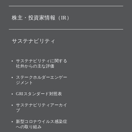
ビジョン
持株会社投資事業
株主・投資家情報（IR）
戦略
ソフトバンク・ビジョン・
ファンド事業
バリュー
IRニュース
ソフトバンク事業
サステナビリティ
ソフトバンクグループの歩
IRカレンダー
み
AIコンピューティング事業
説明会資料・動画
サステナビリティニュース
ブランド名の由来・ロゴ
その他
サステナビリティに関する
業績・財務
トップメッセージ
社外からの主な評価
[AI] What dreams are made
グループ企業一覧
of
アニュアルレポート
サステナビリティの考え方
ステークホルダーエンゲー
ジメント
個人投資家・株主向け情報
環境への取り組み
GRIスタンダード対照表
株式・社債について
社会への取り組み
サステナビリティアーカイ
株主・投資家情報（IR）に
ブ
ガバナンス
関する免責事項
新型コロナウイルス感染症
投資先のサステナビリティ
への取り組み