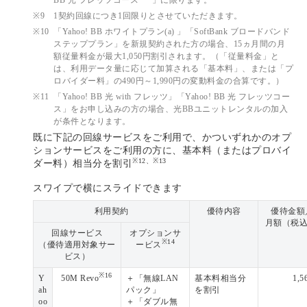
BB 光 フレッツコース
」に限ります。
※9
1契約回線につき1回限りとさせていただきます。
※10
「Yahoo! BB ホワイトプラン(a) 」「SoftBank ブロードバンド
ステッププラン」を新規契約された方の場合、15ヵ月間の月
額従量料金が最大1,050円割引されます。（「従量料金」と
は、利用データ量に応じて加算される「基本料」、または「プ
ロバイダー料」の490円～1,990円の変動料金の合算です。）
※11
「Yahoo! BB 光 with フレッツ」「Yahoo! BB 光 フレッツコー
ス」をお申し込みの方の場合、光BBユニットレンタルの加入
が条件となります。
既に下記の回線サービスをご利用で、かついずれかのオプ
ションサービスをご利用の方に、基本料（またはプロバイ
※12、※13
ダー料）相当分を割引
スワイプで横にスライドできます
利用契約
優待内容
優待金額
月額（税込
回線サービス
オプションサ
※14
（優待適用対象サー
ービス
ビス）
※16
Y
50M Revo
＋「無線LAN
基本料相当分
1,5
ah
パック」
を割引
oo
＋「ダブル無