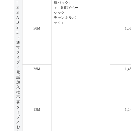
!
線パック」
B
＋「BBTVベー
B
シック
A
チャンネルパ
D
ック」
S
50M
1,5
L
（
通
常
タ
イ
プ
／
26M
1,4
電
話
加
入
権
不
要
タ
12M
1,2
イ
プ
／
お