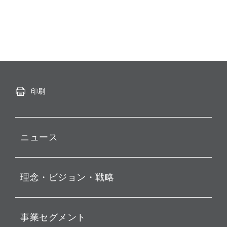
印刷
ニュース
プレスリリース
理念・ビジョン・戦略
お知らせ
動画配信
孫 正義 グループ代表挨拶
事業セグメント
経営理念