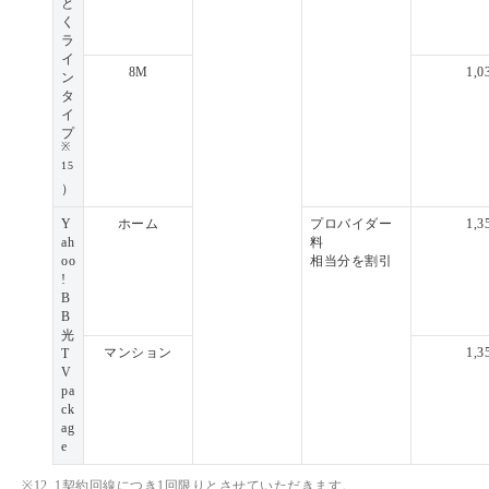
と
く
ラ
イ
8M
1,0
ン
タ
イ
プ
※
15
）
Y
ホーム
プロバイダー
1,3
ah
料
oo
相当分を割引
!
B
B
光
マンション
1,3
T
V
pa
ck
ag
e
※12
1契約回線につき1回限りとさせていただきます。