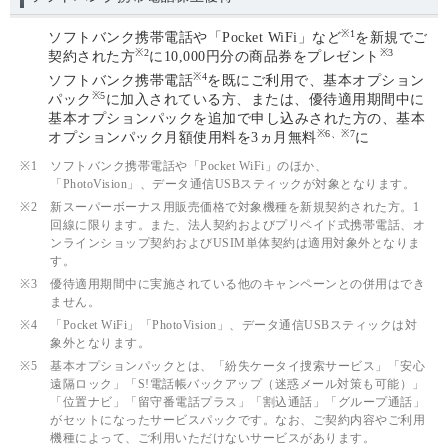
※1
ソフトバンク携帯電話や「Pocket WiFi」など
を新規でご
※2
※3
契約された方
に10,000円分の商品券をプレゼント
※4
ソフトバンク携帯電話
を既にご利用で、基本オプション
※5
パック
に加入されている方、または、優待適用期間中に
基本オプションパックを追加で申し込みされた方の、基本
※6、※7
オプションパック月額使用料を3ヵ月無料
に
※1
ソフトバンク携帯電話や「Pocket WiFi」のほか、
「PhotoVision」、データ通信USBスティックが対象となります。
※2
新スーパーボーナス用販売価格で対象機種を新規契約された方。1
回線に限ります。また、法人契約およびプリペイド式携帯電話、オ
ンラインショップ契約およびUSIM単体契約は適用対象外となりま
す。
※3
優待適用期間中に実施されている他のキャンペーンとの併用はでき
ません。
※4
「Pocket WiFi」「PhotoVision」、データ通信USBスティックは対
象外となります。
※5
基本オプションパックとは、「紛失ケータイ捜索サービス」「安心
遠隔ロック」「S!電話帳バックアップ（迷惑メール対策も可能）」
「位置ナビ」「留守番電話プラス」「割込通話」「グループ通話」
がセットになったサービスパックです。なお、ご契約内容やご利用
機種によって、ご利用いただけないサービスがあります。