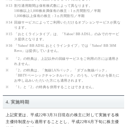
※13
割引適用期間は保有株式数によって異なります。
100株以上1,000株未満保有の株主：1ヵ月間割引／半期
1,000株以上保有の株主：3ヵ月間割引／半期
※14
回線サービスによってご利用いただけるオプションサービスが異な
ります。
※15
「おとくラインタイプ」は、「Yahoo! BB ADSL」のみでのサービ
ス提供となります。
※16
「Yahoo! BB ADSL おとくラインタイプ」では「Yahoo! BB 50M
Revo」は提供していません。
※
「2」の特典は、上記以外の回線サービスをご利用の方には適用さ
れません。
※
「2」の特典は、「無線LANパック」「ダブル無線パック」
「BBTVベーシックチャンネルパック」のうち、いずれかを新たに
お申し込みいただいた方にも適用されます。
※
「1」と「2」の特典を併用することはできません。
4. 実施時期
上記変更は、平成22年3月31日現在の株主に対して実施する株
主優待制度から適用することとし、平成22年6月下旬に株主優