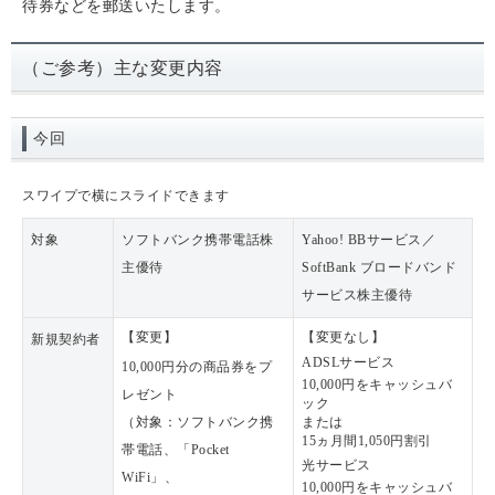
待券などを郵送いたします。
（ご参考）主な変更内容
今回
スワイプで横にスライドできます
対象
ソフトバンク携帯電話株
Yahoo! BBサービス／
主優待
SoftBank ブロードバンド
サービス株主優待
【変更】
【変更なし】
新規契約者
ADSLサービス
10,000円分の商品券をプ
10,000円をキャッシュバ
レゼント
ック
（対象：ソフトバンク携
または
15ヵ月間1,050円割引
帯電話、「Pocket
光サービス
WiFi」、
10,000円をキャッシュバ