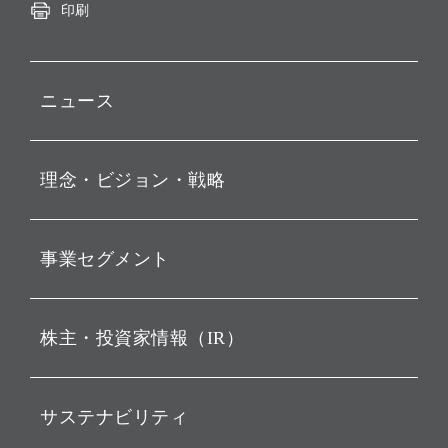
印刷
ニュース
プレスリリース
理念・ビジョン・戦略
お知らせ
動画配信
孫 正義 グループ代表挨拶
事業セグメント
経営理念
ビジョン
持株会社投資事業
株主・投資家情報（IR）
戦略
ソフトバンク・ビジョン・
ファンド事業
バリュー
IRニュース
ソフトバンク事業
サステナビリティ
ソフトバンクグループの歩
IRカレンダー
み
AIコンピューティング事業