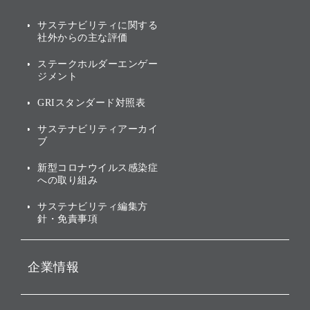
説明会資料・動画
サステナビリティニュース
ブランド名の由来・ロゴ
その他
サステナビリティに関する
業績・財務
トップメッセージ
社外からの主な評価
[AI] What dreams are made
グループ企業一覧
of
アニュアルレポート
サステナビリティの考え方
ステークホルダーエンゲー
ジメント
個人投資家・株主向け情報
環境への取り組み
GRIスタンダード対照表
株式・社債について
社会への取り組み
サステナビリティアーカイ
株主・投資家情報（IR）に
ブ
ガバナンス
関する免責事項
新型コロナウイルス感染症
投資先のサステナビリティ
への取り組み
ESGデータ集
サステナビリティ編集方
針・免責事項
企業情報
会社概要