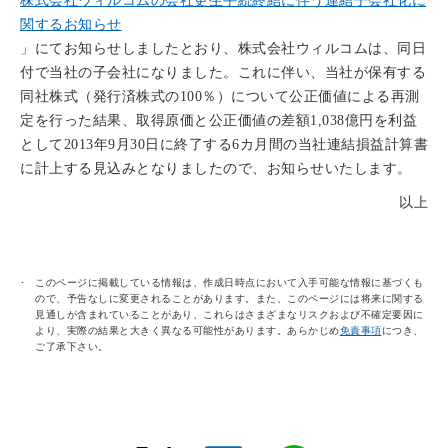
株式会社ウィルコムの会社更生手続終結に伴う連結子会社化に
関するお知らせ
」にてお知らせしましたとおり、株式会社ウィルコムは、同日
付で当社の子会社になりました。これに伴い、当社が保有する
同社株式（発行済株式の100％）について公正価値による再測
定を行った結果、取得原価と公正価値の差額1,038億円を利益
として2013年9月30日に終了する6カ月間の当社連結損益計算書
に計上する見込みとなりましたので、お知らせいたします。
以上
このページに掲載している情報は、作成日時点において入手可能な情報に基づくも
ので、予告なしに変更されることがあります。また、このページには将来に関する
見通しが含まれていることがあり、これらはさまざまなリスクおよび不確定要因に
より、実際の結果と大きく異なる可能性があります。あらかじめ
免責事項
につき、
ご了承下さい。