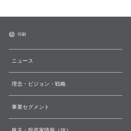
印刷
ニュース
プレスリリース
理念・ビジョン・戦略
お知らせ
動画配信
孫 正義 グループ代表挨拶
事業セグメント
経営理念
ビジョン
持株会社投資事業
株主・投資家情報（IR）