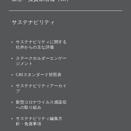
戦略
ソフトバンク・ビジョン・
ファンド事業
バリュー
IRニュース
ソフトバンク事業
サステナビリティ
ソフトバンクグループの歩
IRカレンダー
み
AIコンピューティング事業
説明会資料・動画
サステナビリティニュース
ブランド名の由来・ロゴ
その他
サステナビリティに関する
業績・財務
トップメッセージ
社外からの主な評価
[AI] What dreams are made
グループ企業一覧
of
アニュアルレポート
サステナビリティの考え方
ステークホルダーエンゲー
ジメント
個人投資家・株主向け情報
環境への取り組み
GRIスタンダード対照表
株式・社債について
社会への取り組み
サステナビリティアーカイ
株主・投資家情報（IR）に
ブ
ガバナンス
関する免責事項
新型コロナウイルス感染症
投資先のサステナビリティ
への取り組み
ESGデータ集
サステナビリティ編集方
針・免責事項