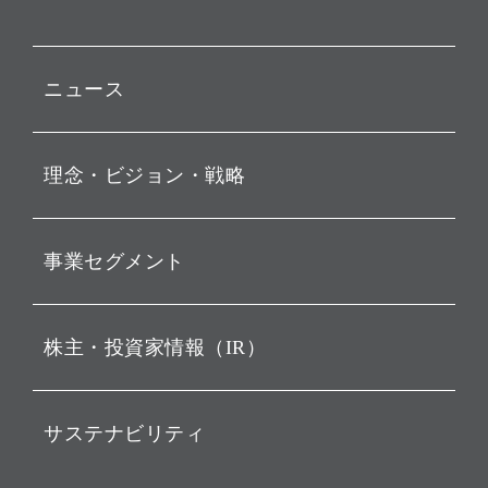
ニュース
プレスリリース
理念・ビジョン・戦略
お知らせ
動画配信
孫 正義 グループ代表挨拶
事業セグメント
経営理念
ビジョン
持株会社投資事業
株主・投資家情報（IR）
戦略
ソフトバンク・ビジョン・
ファンド事業
バリュー
IRニュース
ソフトバンク事業
サステナビリティ
ソフトバンクグループの歩
IRカレンダー
み
AIコンピューティング事業
説明会資料・動画
サステナビリティニュース