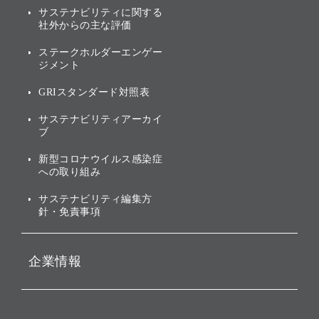
ブランド名の由来・ロゴ
その他
サステナビリティに関する
業績・財務
トップメッセージ
社外からの主な評価
[AI] What dreams are made
グループ企業一覧
of
アニュアルレポート
サステナビリティの考え方
ステークホルダーエンゲー
ジメント
個人投資家・株主向け情報
環境への取り組み
GRIスタンダード対照表
株式・社債について
社会への取り組み
サステナビリティアーカイ
株主・投資家情報（IR）に
ブ
ガバナンス
関する免責事項
新型コロナウイルス感染症
投資先のサステナビリティ
への取り組み
ESGデータ集
サステナビリティ編集方
針・免責事項
企業情報
会社概要