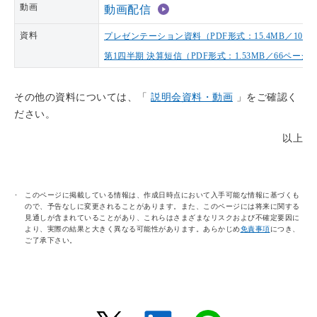
動画
動画配信
資料
プレゼンテーション資料（PDF形式：15.4MB／103
第1四半期 決算短信（PDF形式：1.53MB／66ページ
その他の資料については、「
説明会資料・動画
」をご確認く
ださい。
以上
このページに掲載している情報は、作成日時点において入手可能な情報に基づくも
ので、予告なしに変更されることがあります。また、このページには将来に関する
見通しが含まれていることがあり、これらはさまざまなリスクおよび不確定要因に
より、実際の結果と大きく異なる可能性があります。あらかじめ
免責事項
につき、
ご了承下さい。