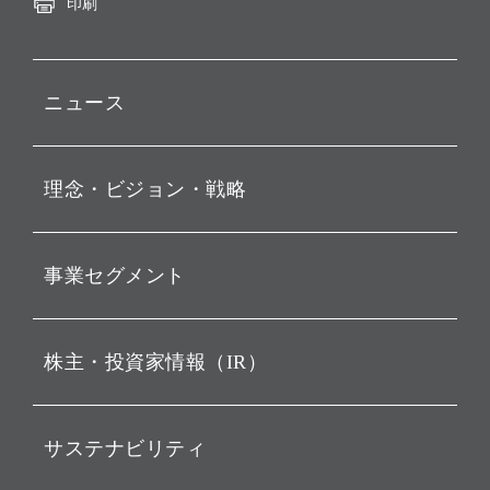
印刷
ニュース
プレスリリース
理念・ビジョン・戦略
お知らせ
動画配信
孫 正義 グループ代表挨拶
事業セグメント
経営理念
ビジョン
持株会社投資事業
株主・投資家情報（IR）
戦略
ソフトバンク・ビジョン・
ファンド事業
バリュー
IRニュース
ソフトバンク事業
サステナビリティ
ソフトバンクグループの歩
IRカレンダー
み
AIコンピューティング事業