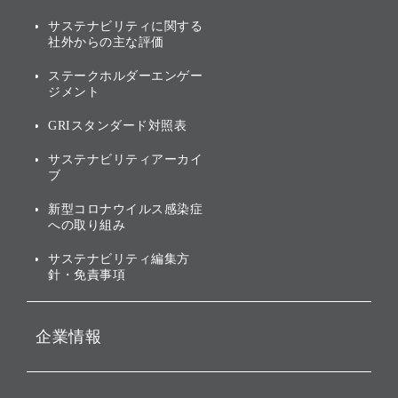
説明会資料・動画
サステナビリティニュース
ブランド名の由来・ロゴ
その他
サステナビリティに関する
業績・財務
トップメッセージ
社外からの主な評価
[AI] What dreams are made
グループ企業一覧
of
アニュアルレポート
サステナビリティの考え方
ステークホルダーエンゲー
ジメント
個人投資家・株主向け情報
環境への取り組み
GRIスタンダード対照表
株式・社債について
社会への取り組み
サステナビリティアーカイ
株主・投資家情報（IR）に
ブ
ガバナンス
関する免責事項
新型コロナウイルス感染症
投資先のサステナビリティ
への取り組み
ESGデータ集
サステナビリティ編集方
針・免責事項
企業情報
会社概要