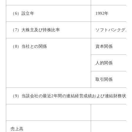
（6）設立年
1992年
（7）大株主及び持株比率
ソフトバンクグルー
（8）当社との関係
資本関係
人的関係
取引関係
（9）当該会社の最近2年間の連結経営成績および連結財務状態
2
売上高