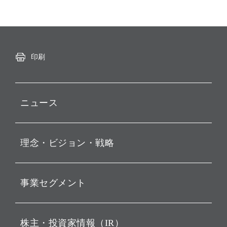
印刷
ニュース
プレスリリース
理念・ビジョン・戦略
お知らせ
動画配信
孫 正義 グループ代表挨拶
事業セグメント
経営理念
ビジョン
持株会社投資事業
株主・投資家情報（IR）
戦略
ソフトバンク・ビジョン・