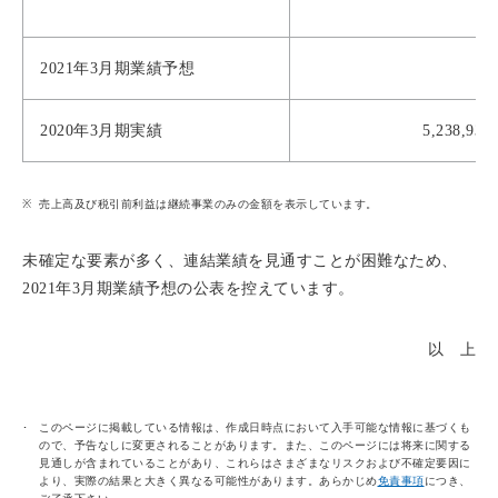
2021年3月期業績予想
2020年3月期実績
5,238,9
売上高及び税引前利益は継続事業のみの金額を表示しています。
未確定な要素が多く、連結業績を見通すことが困難なため、
2021年3月期業績予想の公表を控えています。
以 上
このページに掲載している情報は、作成日時点において入手可能な情報に基づくも
ので、予告なしに変更されることがあります。また、このページには将来に関する
見通しが含まれていることがあり、これらはさまざまなリスクおよび不確定要因に
より、実際の結果と大きく異なる可能性があります。あらかじめ
免責事項
につき、