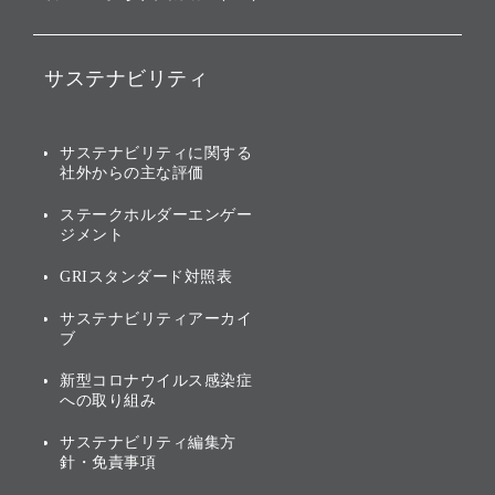
ファンド事業
バリュー
IRニュース
ソフトバンク事業
サステナビリティ
ソフトバンクグループの歩
IRカレンダー
み
AIコンピューティング事業
説明会資料・動画
サステナビリティニュース
ブランド名の由来・ロゴ
その他
サステナビリティに関する
業績・財務
トップメッセージ
社外からの主な評価
[AI] What dreams are made
グループ企業一覧
of
アニュアルレポート
サステナビリティの考え方
ステークホルダーエンゲー
ジメント
個人投資家・株主向け情報
環境への取り組み
GRIスタンダード対照表
株式・社債について
社会への取り組み
サステナビリティアーカイ
株主・投資家情報（IR）に
ブ
ガバナンス
関する免責事項
新型コロナウイルス感染症
投資先のサステナビリティ
への取り組み
ESGデータ集
サステナビリティ編集方
針・免責事項