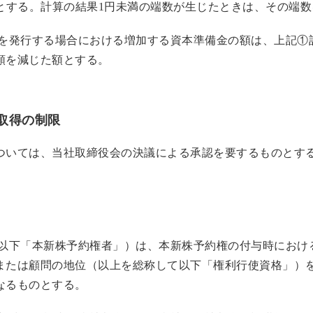
額とする。計算の結果1円未満の端数が生じたときは、その端
式を発行する場合における増加する資本準備金の額は、上記①
額を減じた額とする。
取得の制限
ついては、当社取締役会の決議による承認を要するものとす
（以下「本新株予約権者」）は、本新株予約権の付与時におけ
または顧問の地位（以上を総称して以下「権利行使資格」）
なるものとする。