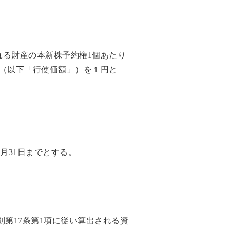
る財産の本新株予約権1個あたり
（以下「行使価額」）を１円と
8月31日までとする。
第17条第1項に従い算出される資