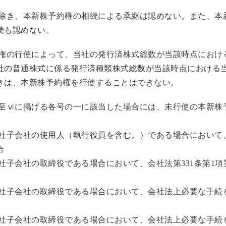
を除き、本新株予約権の相続による承継は認めない。また、本
続も認めない。
約権の行使によって、当社の発行済株式総数が当該時点におけ
社の普通株式に係る発行済種類株式総数が当該時点における
きは、本新株予約権を行使することはできない。
乃至ⅵに掲げる各号の一に該当した場合には、未行使の本新株
当社子会社の使用人（執行役員を含む。）である場合において
合
社子会社の取締役である場合において、会社法第331条第1項
社子会社の取締役である場合において、会社法上必要な手続を
社子会社の取締役である場合において、会社法上必要な手続を