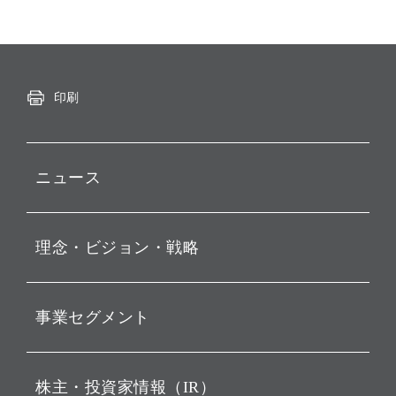
印刷
ニュース
プレスリリース
理念・ビジョン・戦略
お知らせ
動画配信
孫 正義 グループ代表挨拶
事業セグメント
経営理念
ビジョン
持株会社投資事業
株主・投資家情報（IR）
戦略
ソフトバンク・ビジョン・