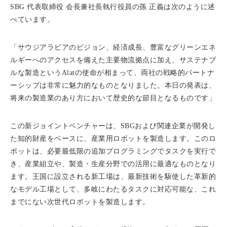
SBG 代表取締役 会長兼社長執行役員の孫 正義は次のように述
べています。
「サウジアラビアのビジョン、経済成長、豊富なグリーンエネ
ルギーへのアクセスを備えた主要物流拠点に加え、サステナブ
ルな製造というAlatの使命が相まって、両社の戦略的パートナ
ーシップは非常に魅力的なものとなりました。本日の発表は、
将来の製造業のあり方において歴史的な節目となるものです」
この新ジョイントベンチャーは、SBGおよび関連企業が開発し
た知的財産をベースに、産業用ロボットを製造します。このロ
ボットは、必要最低限の追加プログラミングでタスクを実行で
き、産業組立や、製造・生産分野での活用に最適なものとなり
ます。王国に設立される新工場は、最新技術を駆使した革新的
なモデル工場として、多岐にわたるタスクに対応可能な、これ
までにない次世代ロボットを製造します。