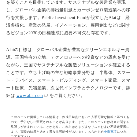
を築くことを目指しています。サステナブルな製造業を実現
し、グローバル企業の排出量削減とカーボンゼロ製造業への移
行を支援します。Public Investment Fundが設立したAlatは、経
済多様化、産業の発展、イノベーション、雇用創出などに関す
るビジョン2030の目標達成に必要不可欠な存在です。
Alatの目標は、グローバル企業が豊富なグリーンエネルギー資
源、王国特有の立地、テクノロジーへの投資などの恩恵を受け
ながら、王国でサステナブルな製造ソリューションを確立する
ことです。立ち上げ時の主な戦略事業分野は、半導体、スマー
ト・デバイス、スマート・ビルディング、スマート家電、スマ
ート医療、先端産業、次世代インフラとテクノロジーです。詳
細は
www.alat.com
をご覧ください。
このページに掲載している情報は、作成日時点において入手可能な情報に基づくも
ので、予告なしに変更されることがあります。また、このページには将来に関する
見通しが含まれていることがあり、これらはさまざまなリスクおよび不確定要因に
より、実際の結果と大きく異なる可能性があります。あらかじめ
免責事項
につき、
ご了承下さい。