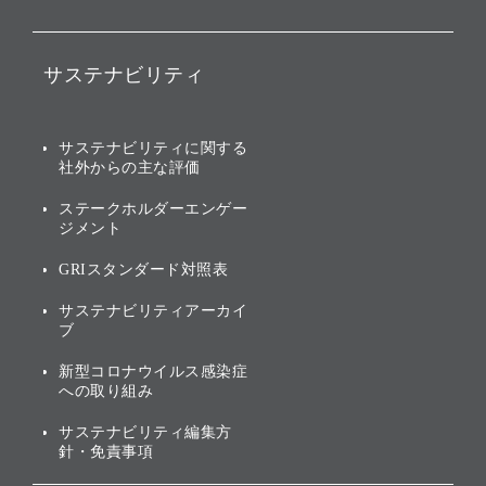
ファンド事業
バリュー
IRニュース
ソフトバンク事業
サステナビリティ
ソフトバンクグループの歩
IRカレンダー
み
AIコンピューティング事業
説明会資料・動画
サステナビリティニュース
ブランド名の由来・ロゴ
その他
サステナビリティに関する
業績・財務
トップメッセージ
社外からの主な評価
[AI] What dreams are made
グループ企業一覧
of
アニュアルレポート
サステナビリティの考え方
ステークホルダーエンゲー
ジメント
個人投資家・株主向け情報
環境への取り組み
GRIスタンダード対照表
株式・社債について
社会への取り組み
サステナビリティアーカイ
株主・投資家情報（IR）に
ブ
ガバナンス
関する免責事項
新型コロナウイルス感染症
投資先のサステナビリティ
への取り組み
ESGデータ集
サステナビリティ編集方
針・免責事項