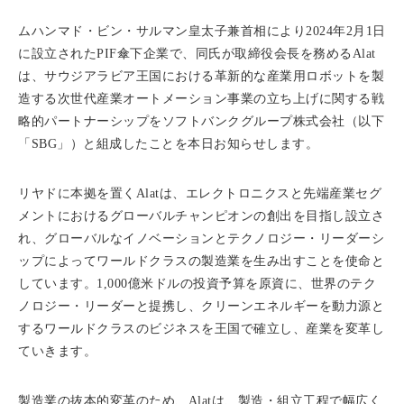
ムハンマド・ビン・サルマン皇太子兼首相により2024年2月1日
に設立されたPIF傘下企業で、同氏が取締役会長を務めるAlat
は、サウジアラビア王国における革新的な産業用ロボットを製
造する次世代産業オートメーション事業の立ち上げに関する戦
略的パートナーシップをソフトバンクグループ株式会社（以下
「SBG」）と組成したことを本日お知らせします。
リヤドに本拠を置くAlatは、エレクトロニクスと先端産業セグ
メントにおけるグローバルチャンピオンの創出を目指し設立さ
れ、グローバルなイノベーションとテクノロジー・リーダーシ
ップによってワールドクラスの製造業を生み出すことを使命と
しています。1,000億米ドルの投資予算を原資に、世界のテク
ノロジー・リーダーと提携し、クリーンエネルギーを動力源と
するワールドクラスのビジネスを王国で確立し、産業を変革し
ていきます。
製造業の抜本的変革のため、Alatは、製造・組立工程で幅広く