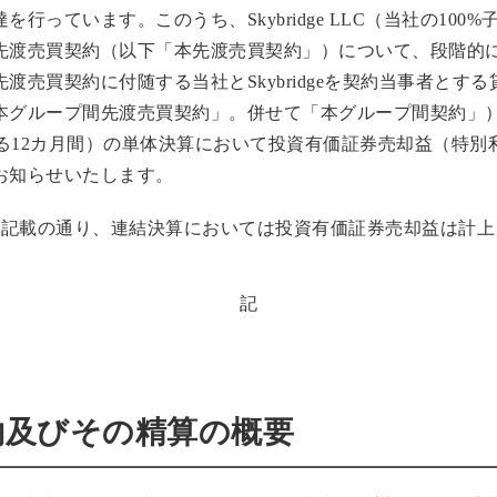
っています。このうち、Skybridge LLC（当社の100%子会
渡売買契約（以下「本先渡売買契約」）について、段階的に実
渡売買契約に付随する当社とSkybridgeを契約当事者とす
グループ間先渡売買契約」。併せて「本グループ間契約」）を
了する12カ月間）の単体決算において投資有価証券売却益（特別利
お知らせいたします。
」に記載の通り、連結決算においては投資有価証券売却益は計
記
契約及びその精算の概要