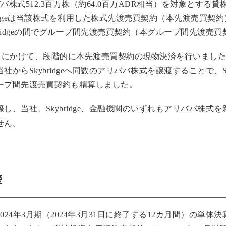
ババ株式512.3百万株（約64.0百万ADR相当）を対象とす
kybridgeは当該株式を利用した株式先渡売買契約（本先渡売
bridgeの間でグループ間先渡売買契約（本グループ間先渡売
24年1月にかけて、段階的に本先渡売買契約の現物決済を行いま
らSkybridgeへ同数のアリババ株式を譲渡することで、Sk
ープ間先渡売買契約も精算しました。
し、当社、Skybridge、金融機関のいずれもアリババ株式
せん。
響
24年3月期（2024年3月31日に終了する12カ月間）の単