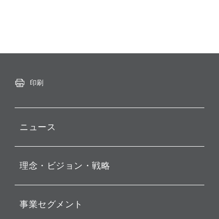
印刷
ニュース
プレスリリース
理念・ビジョン・戦略
お知らせ
動画配信
孫 正義 グループ代表挨拶
事業セグメント
経営理念