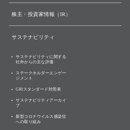
ビジョン
持株会社投資事業
株主・投資家情報（IR）
戦略
ソフトバンク・ビジョン・
ファンド事業
バリュー
IRニュース
ソフトバンク事業
サステナビリティ
ソフトバンクグループの歩
IRカレンダー
み
AIコンピューティング事業
説明会資料・動画
サステナビリティニュース
ブランド名の由来・ロゴ
その他
サステナビリティに関する
業績・財務
トップメッセージ
社外からの主な評価
[AI] What dreams are made
グループ企業一覧
of
アニュアルレポート
サステナビリティの考え方
ステークホルダーエンゲー
ジメント
個人投資家・株主向け情報
環境への取り組み
GRIスタンダード対照表
株式・社債について
社会への取り組み
サステナビリティアーカイ
株主・投資家情報（IR）に
ブ
ガバナンス
関する免責事項
新型コロナウイルス感染症
投資先のサステナビリティ
への取り組み
ESGデータ集