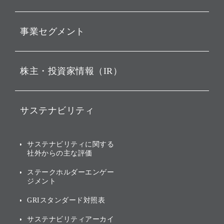
動画配信
孫 正義 グループ代表挨拶
事業セグメント
経営理念
ビジョン
持株会社投資事業
株主・投資家情報（IR）
戦略
ソフトバンク・ビジョン・
ファンド事業
バリュー
IRニュース
ソフトバンク事業
サステナビリティ
ソフトバンクグループの歩
IRカレンダー
み
AIコンピューティング事業
説明会資料・動画
サステナビリティニュース
ブランド名の由来・ロゴ
その他
サステナビリティに関する
業績・財務
トップメッセージ
社外からの主な評価
[AI] What dreams are made
グループ企業一覧
of
アニュアルレポート
サステナビリティの考え方
ステークホルダーエンゲー
ジメント
個人投資家・株主向け情報
環境への取り組み
GRIスタンダード対照表
株式・社債について
社会への取り組み
サステナビリティアーカイ