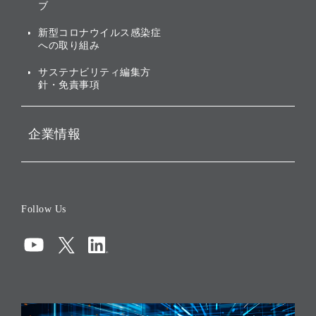
株主・投資家情報（IR）に
ブ
ガバナンス
関する免責事項
新型コロナウイルス感染症
投資先のサステナビリティ
への取り組み
ESGデータ集
サステナビリティ編集方
針・免責事項
企業情報
会社概要
役員一覧
Follow Us
コーポレート・ガバナンス
コンプライアンス
情報セキュリティ
リスクマネジメント