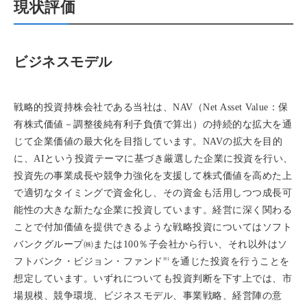
現状評価
ビジネスモデル
戦略的投資持株会社である当社は、NAV（Net Asset Value：保
有株式価値－調整後純有利子負債で算出）の持続的な拡大を通
じて企業価値の最大化を目指しています。NAVの拡大を目的
に、AIという投資テーマに基づき厳選した企業に投資を行い、
投資先の事業成長や競争力強化を支援して株式価値を高めた上
で適切なタイミングで資金化し、その資金も活用しつつ成長可
能性の大きな新たな企業に投資しています。経営に深く関わる
ことで付加価値を提供できるような戦略投資についてはソフト
バンクグループ㈱または100％子会社から行い、それ以外はソ
※1
フトバンク・ビジョン・ファンド
を通じた投資を行うことを
想定しています。いずれについても投資判断を下す上では、市
場規模、競争環境、ビジネスモデル、事業戦略、経営陣の意