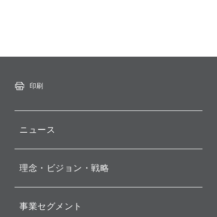
印刷
ニュース
プレスリリース
理念・ビジョン・戦略
お知らせ
動画配信
孫 正義 グループ代表挨拶
事業セグメント
経営理念