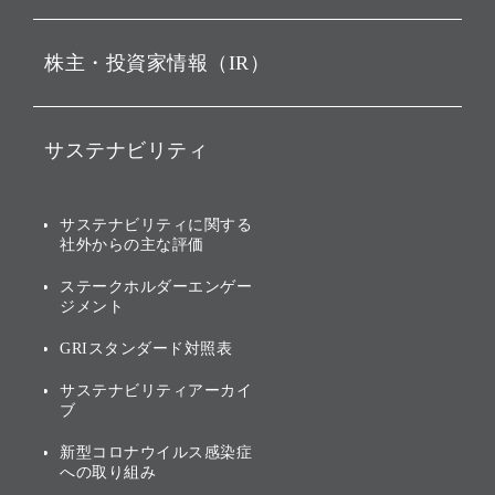
ビジョン
持株会社投資事業
株主・投資家情報（IR）
戦略
ソフトバンク・ビジョン・
ファンド事業
バリュー
IRニュース
ソフトバンク事業
サステナビリティ
ソフトバンクグループの歩
IRカレンダー
み
AIコンピューティング事業
説明会資料・動画
サステナビリティニュース
ブランド名の由来・ロゴ
その他
サステナビリティに関する
業績・財務
トップメッセージ
社外からの主な評価
[AI] What dreams are made
グループ企業一覧
of
アニュアルレポート
サステナビリティの考え方
ステークホルダーエンゲー
ジメント
個人投資家・株主向け情報
環境への取り組み
GRIスタンダード対照表
株式・社債について
社会への取り組み
サステナビリティアーカイ
株主・投資家情報（IR）に
ブ
ガバナンス
関する免責事項
新型コロナウイルス感染症
投資先のサステナビリティ
への取り組み