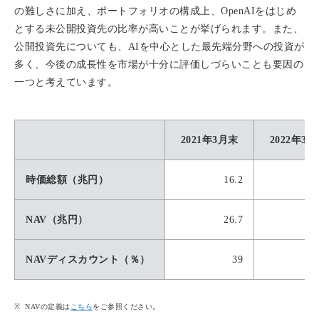
の難しさに加え、ポートフォリオの構成上、OpenAIをはじめ
とする未公開投資先の比率が高いことが挙げられます。また、
公開投資先についても、AIを中心とした最先端分野への投資が
多く、今後の成長性を市場が十分に評価しづらいことも要因の
一つと考えています。
2021年3月末
2022年3
時価総額（兆円）
16.2
NAV（兆円）
26.7
1
NAVディスカウント（％）
39
NAVの定義は
こちら
をご参照ください。