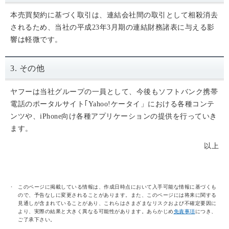
本売買契約に基づく取引は、連結会社間の取引として相殺消去
されるため、当社の平成23年3月期の連結財務諸表に与える影
響は軽微です。
3. その他
ヤフーは当社グループの一員として、今後もソフトバンク携帯
電話のポータルサイト｢Yahoo!ケータイ」における各種コンテ
ンツや、iPhone向け各種アプリケーションの提供を行っていき
ます。
以上
このページに掲載している情報は、作成日時点において入手可能な情報に基づくも
ので、予告なしに変更されることがあります。また、このページには将来に関する
見通しが含まれていることがあり、これらはさまざまなリスクおよび不確定要因に
より、実際の結果と大きく異なる可能性があります。あらかじめ
免責事項
につき、
ご了承下さい。