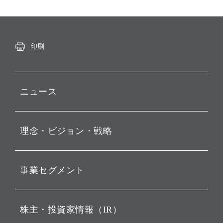
印刷
ニュース
プレスリリース
理念・ビジョン・戦略
お知らせ
動画配信
孫 正義 グループ代表挨拶
事業セグメント
経営理念
ビジョン
持株会社投資事業
株主・投資家情報（IR）
戦略
ソフトバンク・ビジョン・
ファンド事業