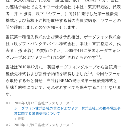
社：東京都港区、代表者：孫 正義、以下「BBM」）が、当社
の連結子会社であるヤフー株式会社（本社：東京都港区、代表
者：井上 雅博、以下「ヤフー」）向けに発行した第一種優先
株式および新株予約権を取得する旨の売買契約を、ヤフーとの
間で締結しましたのでお知らせします。
当該第一種優先株式および新株予約権は、ボーダフォン株式会
社（現ソフトバンクモバイル株式会社、本社：東京都港区、代
表者：孫 正義）の買収に伴い、2006年4月に英国ボーダフォン
※1
グループおよびヤフー向けに発行されたものです
。
当社は2010年12月に、英国ボーダフォングループから当該第一
※2
種優先株式および新株予約権を取得しました
。今回ヤフーか
ら取得する分と併せ、当社はBBMの発行済第一種優先株式と
新株予約権について、それぞれすべてを保有することとなりま
す。
※1
2006年3月17日当社プレスリリース「
ボーダフォン株式会社の買収およびヤフー株式会社との携帯電話事
業に関する業務提携について
」参照
※2
2010年11月9日当社プレスリリース「