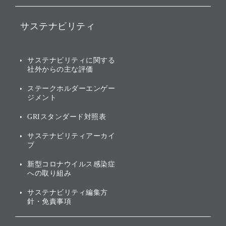
バリュー
IRニュース
ソフトバンク事業
サステナビリティ
ソフトバンクグループの歩
IRカレンダー
み
AIコンピューティング事業
説明会資料・動画
サステナビリティニュース
ブランド名の由来・ロゴ
その他
サステナビリティに関する
業績・財務
トップメッセージ
社外からの主な評価
[AI] What dreams are made
グループ企業一覧
of
アニュアルレポート
サステナビリティの考え方
ステークホルダーエンゲー
ジメント
個人投資家・株主向け情報
環境への取り組み
GRIスタンダード対照表
株式・社債について
社会への取り組み
サステナビリティアーカイ
株主・投資家情報（IR）に
ブ
ガバナンス
関する免責事項
新型コロナウイルス感染症
投資先のサステナビリティ
への取り組み
ESGデータ集
サステナビリティ編集方
針・免責事項